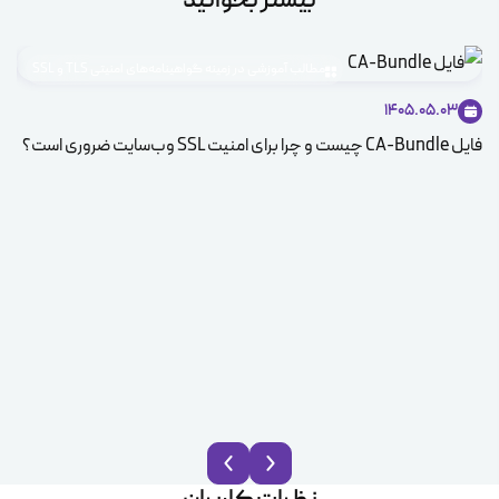
بیشتر بخوانید
مطالب آموزشی در زمینه گواهینامه‌های امنیتی TLS و SSL
1405.05.03
فایل CA-Bundle چیست و چرا برای امنیت SSL وب‌سایت ضروری است؟
بررسی 