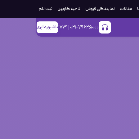
ا
مقالات
نمایندگی فروش
ناحیه کاربری
ثبت‌ نام
021-79625000 | 1779
داشبورد ابری