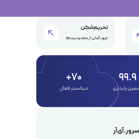
تحریم‌شکن
عبور آسان از محدودیت‌ها
70+
99.9
مین پایداری
دیتاسنتر فعال
رور.آی‌آر