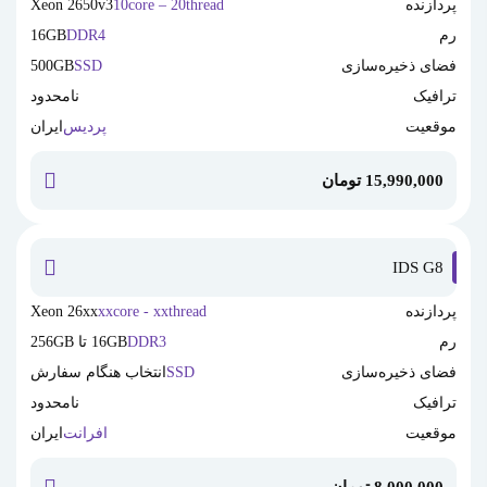
پردازنده
10core – 20thread
Xeon 2650v3
رم
DDR4
16GB
فضای ذخیره‌سازی
SSD
500GB
ترافیک
نامحدود
موقعیت
پردیس
ایران
15,990,000
تومان
خرید این
IDS G8
پردازنده
xxcore - xxthread
Xeon 26xx
رم
DDR3
16GB تا 256GB
فضای ذخیره‌سازی
SSD
انتخاب هنگام سفارش
ترافیک
نامحدود
موقعیت
افرانت
ایران
8,000,000
تومان