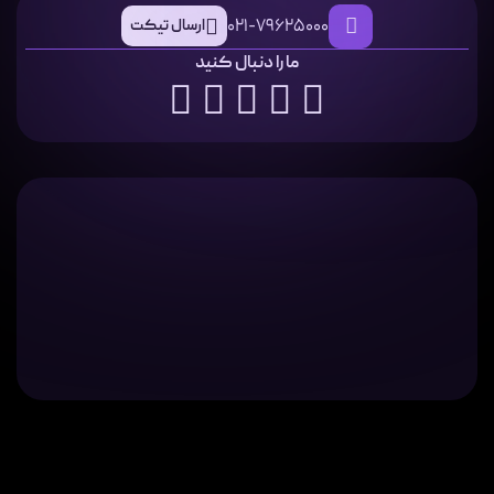
021-79625000
ارسال تیکت
ما را دنبال کنید