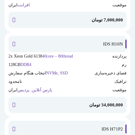
موقعیت
افرانت
ایران
7,000,000
تومان
خرید این
IDS H10N
پردازنده
40core – 80thread
2x Xeon Gold 6138
رم
DDR4
128GB
فضای ذخیره‌سازی
NVMe, SSD
انتخاب هنگام سفارش
ترافیک
نامحدود
موقعیت
پارس آنلاین, پردیس
ایران
34,000,000
تومان
خرید این
IDS H71P2