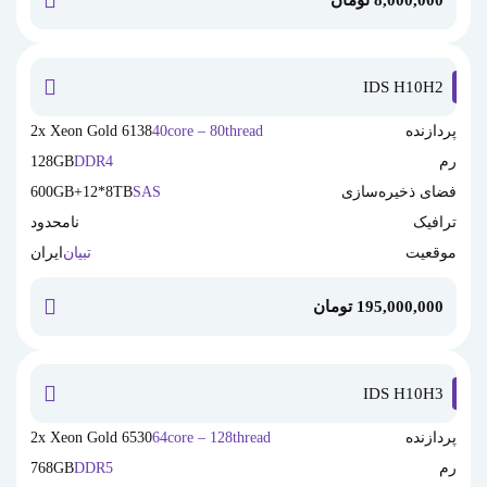
خرید این
IDS H10H2
پردازنده
40core – 80thread
2x Xeon Gold 6138
رم
DDR4
128GB
فضای ذخیره‌سازی
SAS
600GB+12*8TB
ترافیک
نامحدود
موقعیت
تبیان
ایران
195,000,000
تومان
خرید این
IDS H10H3
پردازنده
64core – 128thread
2x Xeon Gold 6530
رم
DDR5
768GB