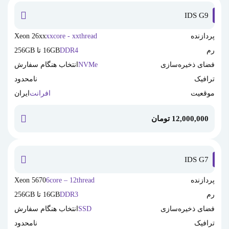
IDS G9
پردازنده
xxcore - xxthread
Xeon 26xx
رم
DDR4
16GB تا 256GB
فضای ذخیره‌سازی
NVMe
انتخاب هنگام سفارش
ترافیک
نامحدود
موقعیت
افرانت
ایران
12,000,000
تومان
خرید این
IDS G7
پردازنده
6core – 12thread
Xeon 5670
رم
DDR3
16GB تا 256GB
فضای ذخیره‌سازی
SSD
انتخاب هنگام سفارش
ترافیک
نامحدود