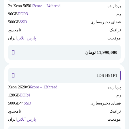
پردازنده
12core – 24thread
2x Xeon 5650
رم
DDR3
96GB
فضای ذخیره‌سازی
SSD
500GB
ترافیک
نامحدود
موقعیت
پارس آنلاین
ایران
11,990,000
تومان
خرید این
IDS H91P1
پردازنده
6core – 12thread
Xeon 2620v3
رم
DDR4
128GB
فضای ذخیره‌سازی
SSD
4*500GB
ترافیک
نامحدود
موقعیت
پارس آنلاین
ایران