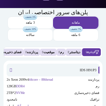
پلن‌های سرور اختصاصی ایران
5% تخفیف
ماهانه
3 ماهه
7% تخفیف
10% تخفیف
6 ماهه
سالانه
فیلترها
دیتاسنتر
رم
موقعیت
پردازنده
فضای ذخیره‌سا
IDS H91P3
پردازنده
44core – 88thread
2x Xeon 2699v4
رم
DDR4
128GB
فضای ذخیره‌سازی
NVMe
2*2TB
ترافیک
نامحدود