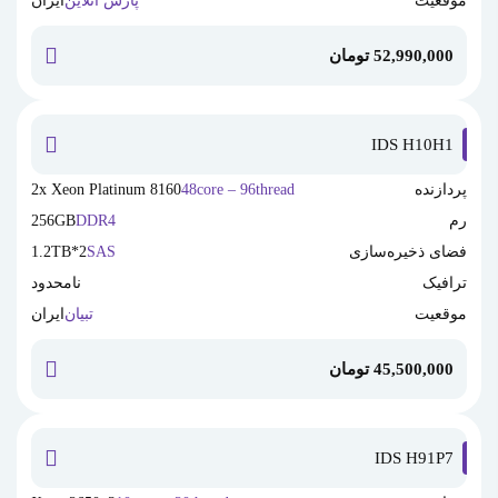
موقعیت
پارس آنلاین
ایران
52,990,000
تومان
خرید این
IDS H10H1
پردازنده
48core – 96thread
2x Xeon Platinum 8160
رم
DDR4
256GB
فضای ذخیره‌سازی
SAS
2*1.2TB
ترافیک
نامحدود
موقعیت
تبیان
ایران
45,500,000
تومان
خرید این
IDS H91P7