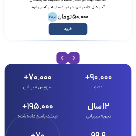
*در حال حاضر تنها در دوره سالانه ارائه می‌شود
50.000 تومان
در ماه
خرید
70.000+
90.000+
عضو
سرویس میزبانی
12 سال
195.000+
تجربه میزبانی
تیکت پاسخ داده شده
70+
99.9