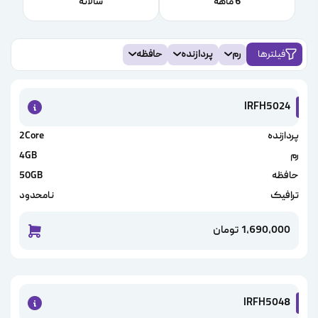
6 ماهه
سالانه
فیلترها
رم
پردازنده
حافظه
IRFH5024
پردازنده
2Core
رم
4GB
حافظه
50GB
ترافیک
نامحدود
1,690,000
تومان
خرید این
IRFH5048