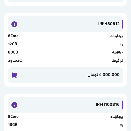
IRFH80612
پردازنده
6Core
رم
12GB
حافظه
80GB
ترافیک
نامحدود
4,000,000
تومان
خرید این
IRFH100816
پردازنده
8Core
رم
16GB