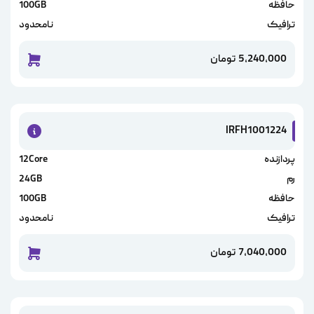
حافظه
100GB
ترافیک
نامحدود
5,240,000
تومان
خرید این
IRFH1001224
پردازنده
12Core
رم
24GB
حافظه
100GB
ترافیک
نامحدود
7,040,000
تومان
خرید این