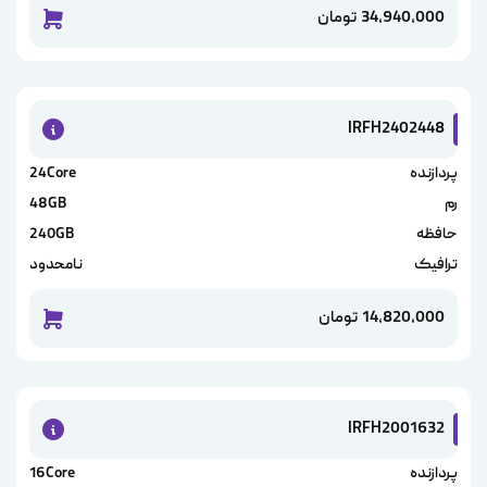
34,940,000
تومان
خرید این
IRFH2402448
پردازنده
24Core
رم
48GB
حافظه
240GB
ترافیک
نامحدود
14,820,000
تومان
خرید این
IRFH2001632
پردازنده
16Core