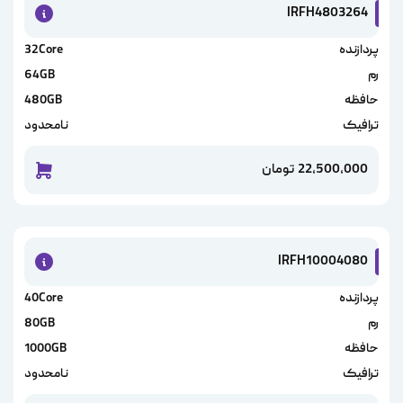
IRFH4803264
پردازنده
32Core
رم
64GB
حافظه
480GB
ترافیک
نامحدود
22,500,000
تومان
خرید این
IRFH10004080
پردازنده
40Core
رم
80GB
حافظه
1000GB
ترافیک
نامحدود