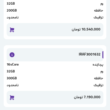
رم
32GB
حافظه
200GB
ترافیک
نامحدود
10,540,000
تومان
خرید این
IRAF3001632
پردازنده
16vCore
رم
32GB
حافظه
300GB
ترافیک
نامحدود
7,190,000
تومان
خرید این