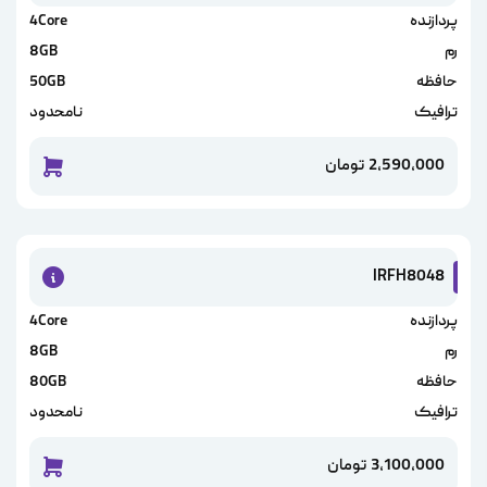
پردازنده
4Core
رم
8GB
حافظه
50GB
ترافیک
نامحدود
2,590,000
تومان
خرید این
IRFH8048
پردازنده
4Core
رم
8GB
حافظه
80GB
ترافیک
نامحدود
3,100,000
تومان
خرید این