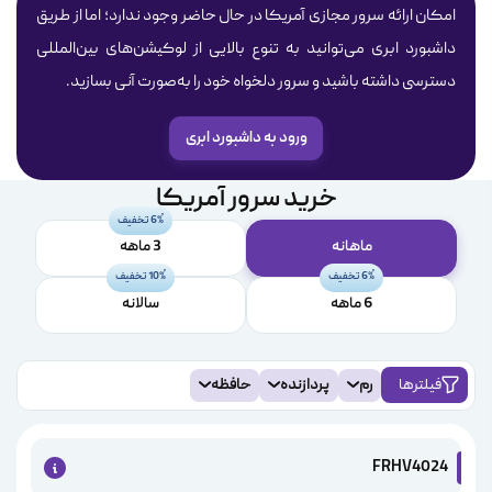
امکان ارائه سرور مجازی آمریکا در حال حاضر وجود ندارد؛ اما از طریق
داشبورد ابری می‌توانید به تنوع بالایی از لوکیشن‌های بین‌المللی
دسترسی داشته باشید و سرور دلخواه خود را به‌صورت آنی بسازید.
ورود به داشبورد ابری
خرید سرور آمریکا
6% تخفیف
ماهانه
3 ماهه
6% تخفیف
10% تخفیف
6 ماهه
سالانه
فیلترها
رم
پردازنده
حافظه
FRHV4024