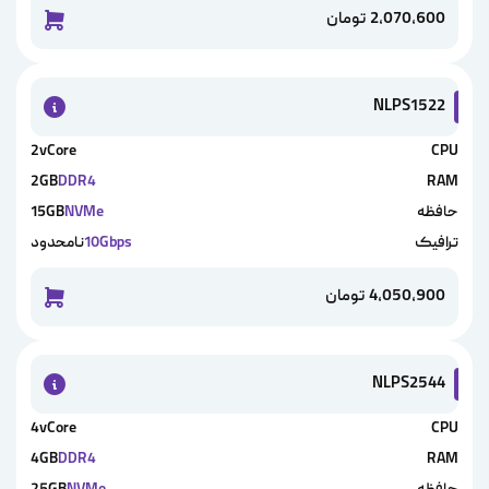
2,070,600
تومان
خرید این 
NLPS1522
2vCore
CPU
2GB
DDR4
RAM
حافظه
NVMe
15GB
ترافیک
10Gbps
نامحدود
4,050,900
تومان
خرید این 
NLPS2544
4vCore
CPU
4GB
DDR4
RAM