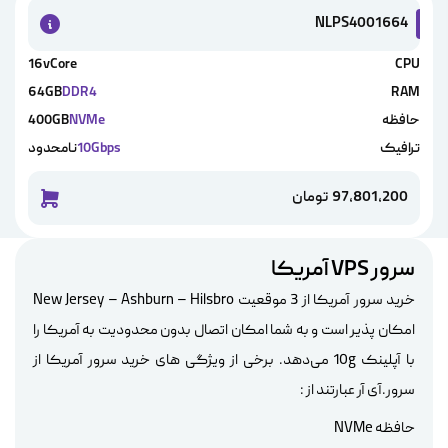
NLPS4001664
16vCore
CPU
64GB
DDR4
RAM
حافظه
NVMe
400GB
ترافیک
10Gbps
نامحدود
97,801,200
تومان
خرید این 
سرور VPS آمریکا
خرید سرور آمریکا از 3 موقعیت New Jersey – Ashburn – Hilsbro
امکان پذیر است و به شما امکان اتصال بدون محدودیت به آمریکا را
با آپلینک 10g می‌دهد. برخی از ویژگی های خرید سرور آمریکا از
سرور.آی آر عبارتند از :
حافظه NVMe