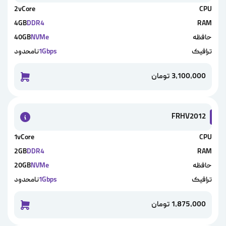
2vCore
CPU
4GB
DDR4
RAM
حافظه
NVMe
40GB
ترافیک
1Gbps
نامحدود
3,100,000
تومان
خرید این 
FRHV2012
1vCore
CPU
2GB
DDR4
RAM
حافظه
NVMe
20GB
ترافیک
1Gbps
نامحدود
1,875,000
تومان
خرید این 