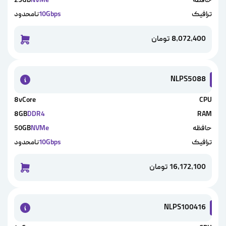
حافظه
NVMe
25GB
ترافیک
10Gbps
نامحدود
8,072,400
تومان
خرید این 
NLPS5088
8vCore
CPU
8GB
DDR4
RAM
حافظه
NVMe
50GB
ترافیک
10Gbps
نامحدود
16,172,100
تومان
خرید این 
NLPS100416