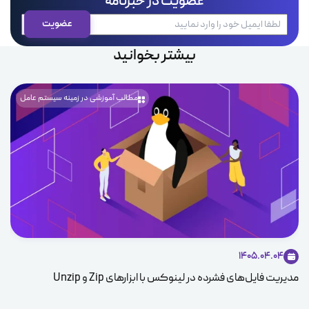
عضویت در خبرنامه
بیشتر بخوانید
مطالب آموزشی در زمینه سیستم عامل
1405.04.04
مدیریت فایل‌های فشرده در لینوکس با ابزارهای Zip و Unzip
ice