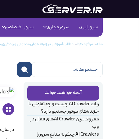
سرور ابری
سرور مجازی
سرور اختصاصی
خانه
مرکز محتوا
مطالب آموزشی در زمینه هوش مصنوعی و یادگیری 
AI Crawlers چ
آنچه خواهید خواند
ربات AI Crawler چیست و چه تفاوتی با
خزنده‌های موتور جستجو دارد؟
معروف‌ترین AI Crawlerهای فعال در
وب
در سال‌
AI Crawlers چگونه منابع سرور را