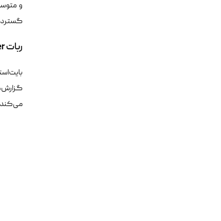
و متوسط
گستردگی 
ربات Bytespider و سایر خزنده‌های بزرگ بین‌المللی
بایت‌اس
گزارش‌ه
می‌کند و