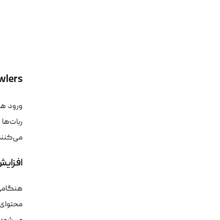
AI Crawlers چگونه منا
ورود هم
ربات‌ها
می‌کنند.
افزایش مصرف CPU در ا
هنگامی 
محتوای 