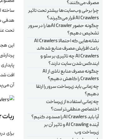
مصنوعی م
مصرف می‌کنند؟
چرا برخی وب‌سایت‌ها بیشتر تحت تاثیر
ساخته ا
AI Crawlers قرار می‌گیرند؟
هدفی مش
چگونه حضور AI Crawlerها را در سرور
تحت عنوا
تشخیص دهیم؟
نشانه‌هایی که احتمالا AI Crawlers
این هجو
باعث افزایش مصرف منابع شده‌اند
پردازشی
AI Crawlers چه تاثیری بر سئو و
ایندکس شدن سایت دارند؟
پایداری
چگونه مصرف منابع ناشی از AI
افت شدی
Crawlers را کاهش دهیم؟
آن می‌پر
چه زمانی باید زیرساخت سرور را ارتقا
دهیم؟
چه زمانی استفاده از زیرساخت
اختصاصی منطقی‌تر است؟
ربات AI Crawler چیست و چه تفاوتی با خزنده‌های موتور جستجو دارد؟
آیا باید AI Crawlers را مسدود کنیم؟
آینده AI Crawling و تاثیر آن بر
زیرساخت وب
برای درک