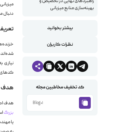
راهبردهای نهایی در تخصیص و
میزبانی
بهینه‌سازی منابع میزبانی
دنبال می
بیشتر بخوانید
تعریف  Crawlers
خزنده‌ه
نظرات کاربران
شده‌اند 
نیازی ب
کدهای فر
کد تخفیف مخاطبین مجله
هدف AI Crawlers از جمع‌آوری داده‌ها
Blog01
هدف اصل
بزرگ
اس
یا مهند
به صورت