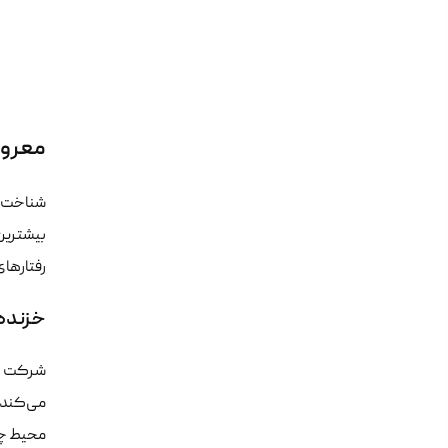
معروف‌ترین wler
شناخت ه
بیشترین 
رفتارهای
خزنده‌های شر
شرکت او
می‌کند. 
محیط چت 