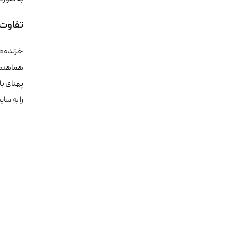
تفاوت AI Crawlers با Googlebot و gbot
خزنده‌ه
هماهنگ 
پهنای با
را به سا