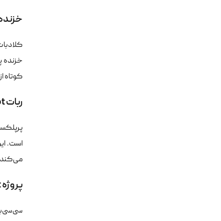
خزنده ClaudeBot متعلق به شرکت ropic
کلاد‌با
خزنده پ
کوتاه از
ربات PerplexityBot و خزش مبتنی بر پاسخ‌دهی لحظه‌ای
پرپلکسیت
است. ای
می‌کند ت
پروژه CCBot یا Common Crawl به عنوان منبع باز داده‌ها
سی‌سی‌ب