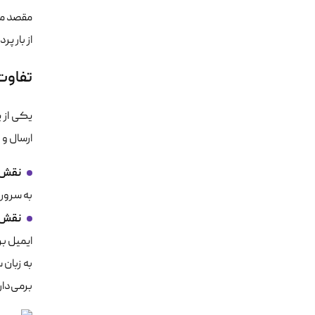
مقصد می
از بار پ
تفاوت کلیدی SMTP 
یکی از پ
ارسال و 
نقش SMTP
به سرور
نقش POP3 و MAP
ایمیل بر
برمی‌دار