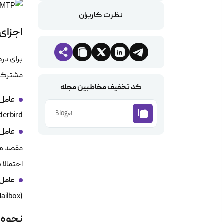
نظرات کاربران
اجزای
مشترک ب
کد تخفیف مخاطبین مجله
عامل کا
Blog01
Thunderbird یا اپل
عامل ان
مقصد هدایت کند. نرم
احتمالا 
عامل ت
(Mailbox) کاربر ذخیره می‌کند تا بعدا خوانده شود.
نحوه عملکرد