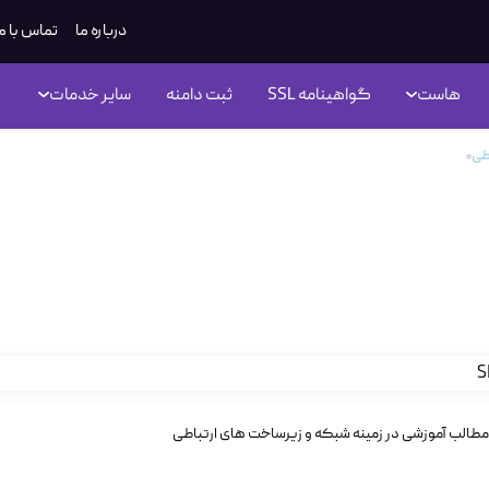
درباره ما
تماس با م
هاست
گواهینامه SSL
ثبت دامنه
سایر خدمات
اطی
پروتکل SMTP چیست؟ راهنمای جامع زیرساخت ارسال ایمیل
پروتکل SMTP چیست؟ راهنما
یل
مطالب آموزشی در زمینه شبکه و زیرساخت های ارتباطی