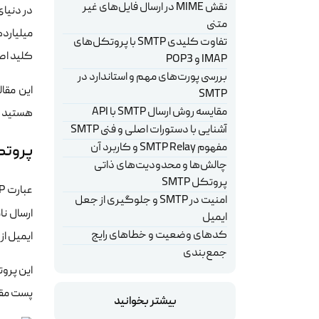
نقش MIME در ارسال فایل‌های غیر
در دنیای
متنی
میلیارده
تفاوت کلیدی SMTP با پروتکل‌های
کلید اصلی 
IMAP و POP3
بررسی پورت‌های مهم و استاندارد در
SMTP
مقایسه روش ارسال SMTP با API
هستید ی
آشنایی با دستورات اصلی و فنی SMTP
مفهوم SMTP Relay و کاربرد آن
پروتکل SMTP چیست و چه و
چالش‌ها و محدودیت‌های ذاتی
پروتکل SMTP
امنیت در SMTP و جلوگیری از جعل
ارسال نا
ایمیل
کدهای وضعیت و خطاهای رایج
ایمیل از
جمع‌بندی
این پروت
پست مقصد تحویل می‌دهد.
بیشتر بخوانید