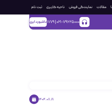
ا
مقالات
نمایندگی فروش
ناحیه کاربری
ثبت‌ نام
021-79625000 | 1779
داشبورد ابری
ی جامع زیرساخت ارسال
1404.08.18