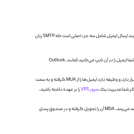
برای درک عمیق‌تر SMTP، باید با بازیگران اصلی در صحنه ارسال ایمیل آشنا شویم. فرآیند ارسال ایمیل شامل سه جزء اصلی است که SMTP زبان
مخفف Mail User Agent است. این همان نرم‌افزاری است که شما ایمیل را در آن تایپ می‌کنید (مانند Outlook،
مخفف Mail Transfer Agent است. این نرم‌افزار سمت سرور قرار دارد و وظیفه دارد ایمیل‌ها را از MUA گرفته و به سمت
سرور VPS
را بر عهده داشته باشید،
مخفف Mail Delivery Agent است. وقتی ایمیل به سرور مقصد می‌رسد، MDA آن را تحویل گرفته و در صندوق پستی