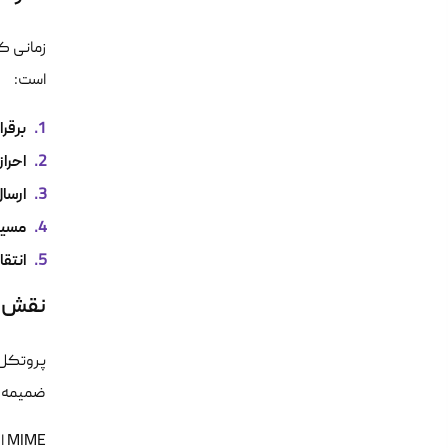
زمانی ک
است:
برقرا
احرا
ارسال
مسیر‌ی
انتقا
نقش MIME در ارسال فایل‌های غیر متنی
ضمیمه را نداشت. ب