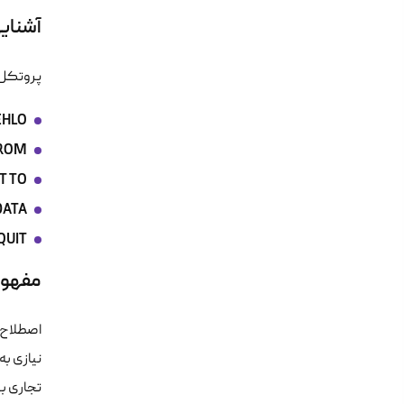
آشنایی 
پروتکل SMTP یک پروتکل متنی است. آشنایی با دستورات زیر برای دیباگ کردن مشکلات سرور 
HLO:
ROM:
T TO:
DATA:
QUIT:
مفهوم SMTP Relay و کا