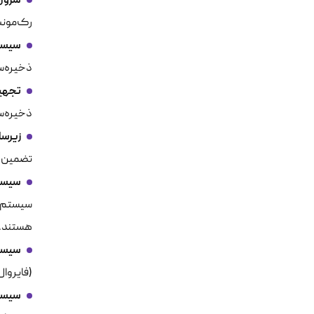
سروره
رک‌مونت
سیستم‌ها
ذخیره‌سازی متصل به شبکه (NAS)
تجهیزات شبک
ذخیره‌سا
زیرساخت برق 
تضمین پ
سیستم‌ه
هستند.
سیستم‌های
(فایروال
سیستم‌های 