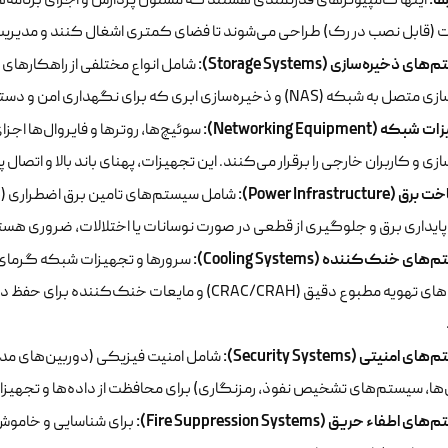
ا:
اینها کامپیوترهای قدرتمندی هستند که مسئول پردازش و اجرای برنامه‌ه
 (قابل نصب در رک) طراحی می‌شوند تا فضای کمتری اشغال کنند و مدیریت آن
ی ذخیره‌سازی (Storage Systems):
 و ذخیره‌سازی ابری که برای نگهداری امن و دسترسی سریع به اطلاعات استفاده می‌شوند.
ه (Networking Equipment):
سوئیچ‌ها، روترها و فایروال‌ها اج
زی و کاربران خارجی را برقرار می‌کنند. این تجهیزات، پهنای باند بالا و اتصال پ
(Power Infrastructure):
ایداری برق و جلوگیری از قطعی در صورت نوسانات یا اختلالات، ضروری هست
ای خنک‌کننده (Cooling Systems):
سرورها و تجهیزات شبکه گرمای 
سیستم‌های تهویه مطبوع دقیق (CRAC/CRAH) و مایعات 
 امنیتی (Security Systems):
شامل امنیت فیزیکی (دوربین‌های مدا
‌ها، سیستم‌های تشخیص نفوذ، رمزنگاری) برای محافظت از داده‌ها و تجهیزا
اطفاء حریق (Fire Suppression Systems):
برای شناسایی و خاموش