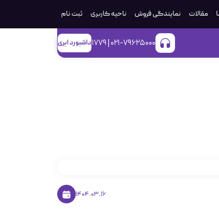
ا
مقالات
نمایندگی فروش
ناحیه کاربری
ثبت‌ نام
021-79625000 | 1779
داشبورد ابری
رین مفهوم
1404.03.16