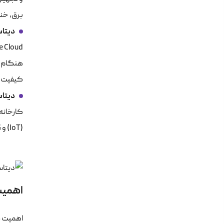
برق، خن
دیتاسنترها
هنگام خر
کیفیت س
دیتاسنترها
کارخانه‌
(IoT) و 5G بسیار مهم است.
اهمیت
د
اهمیت