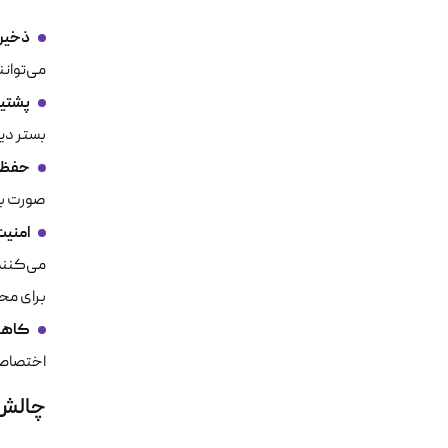
ذخیره
می‌توانن
پشتیب
بستر
دیت
حفظ تداوم
صورت بر
امنیت
می‌کنند
برای مح
کاهش
اختصاصی)
چالش‌ه