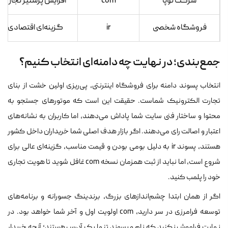
شرکت نوپا
com
افزایش پرستیژ تجاری 
فروشگاه شخصی
ir
گزینه‌ای اقتصادی و س
جمع‌بندی؛ در نهایت چه دامنه‌ای انتخاب کنیم؟
انتخاب پسوند دامنه برای فروشگاه اینترنتی، پی‌ریزی اولین خشت از بنای
تجارت الکترونیک شماست. حقیقت این است که موتورهای جستجو به
محتوا و ساختار فنی سایت شما پاداش می‌دهند، اما کاربران به نشانه‌های
اعتبار و اصالت رای می‌دهند. اگر بازار هدف اصلی شما خریداران داخل کشور
هستند، پسوند ir به دلیل بومی بودن و قیمت مناسب، گزینه‌ای عالی برای
شروع است، اما نباید از ثبت همزمان نسخه com غافل شوید تا هویت تجاری
خود را پلمب کنید.
اگر از همان ابتدا چشم‌اندازهای بزرگ، برندینگ جسورانه و برنامه‌های
توسعه فرامرزی در سر دارید، com اولویت اول و آخر شما خواهد بود. در
نهایت فراموش نکنید که نام و پسوند تنها یک آدرس هستند؛ آنچه خریدار