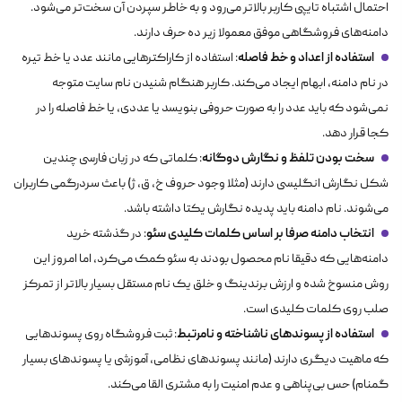
احتمال اشتباه تایپی کاربر بالاتر می‌رود و به خاطر سپردن آن سخت‌تر می‌شود.
دامنه‌های فروشگاهی موفق معمولا زیر ده حرف دارند.
استفاده از اعداد و خط فاصله
: استفاده از کاراکترهایی مانند عدد یا خط تیره
در نام دامنه، ابهام ایجاد می‌کند. کاربر هنگام شنیدن نام سایت متوجه
نمی‌شود که باید عدد را به صورت حروفی بنویسد یا عددی، یا خط فاصله را در
کجا قرار دهد.
سخت بودن تلفظ و نگارش دوگانه
: کلماتی که در زبان فارسی چندین
شکل نگارش انگلیسی دارند (مثلا وجود حروف خ، ق، ژ) باعث سردرگمی کاربران
می‌شوند. نام دامنه باید پدیده نگارش یکتا داشته باشد.
انتخاب دامنه صرفا بر اساس کلمات کلیدی سئو
: در گذشته خرید
دامنه‌هایی که دقیقا نام محصول بودند به سئو کمک می‌کرد، اما امروز این
روش منسوخ شده و ارزش برندینگ و خلق یک نام مستقل بسیار بالاتر از تمرکز
صلب روی کلمات کلیدی است.
استفاده از پسوندهای ناشناخته و نامرتبط
: ثبت فروشگاه روی پسوندهایی
که ماهیت دیگری دارند (مانند پسوندهای نظامی، آموزشی یا پسوندهای بسیار
گمنام) حس بی‌پناهی و عدم امنیت را به مشتری القا می‌کند.