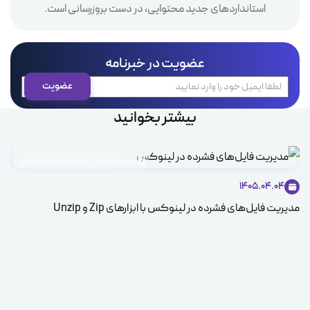
استانداردهای جدید محتوایی، در دست بروزرسانی است.
عضویت در خبرنامه
بیشتر بخوانید
مطالب آموزشی در زمینه سیستم عامل
1405.04.04
مدیریت فایل‌های فشرده در لینوکس با ابزارهای Zip و Unzip
ice