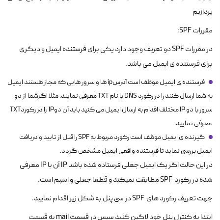
پردازیم
مقررات SPF:
در مقررات SPF دو تعریف وجود دارد یکی برای فرستنده ایمیل و دیگری
برای فرستنده ی ایمیل می باشد.
فرستنده ی ایمیل موظف است آدرسip ها و سرور هایی که مجاز هستند ایمیل
به شما ارسال کنند را در رکورد DNS با نام TXT معرفی نمایند. مثلا اگرشما از دو
سرور با دو IP مختلف اقدام به ارسال ایمیل می کنید باید آن دوIP را در رکوردTXT
معرفی نمایید.
گیرنده ی ایمیل موظف است رکورد مربوط به SPF را قبل از تایید و دریافت
ایمیل بررسی نماید تا فرستنده واقعی ایمیل مشخص گردد.
در این حالت اگر یک ایمیل جعلی فرستاده شده باشد IP آن با IP معرفی
شده در رکورد SPF مطابقت نمیکند و قطعا جعلی و اسپم است.
جهت تعریف رکورد های SPF در سی پنل به شکل زیر اقدام نمایید.
ابتدا به کنترل پنل خود لاگین کنید سپس در قسمت mail به قسمت