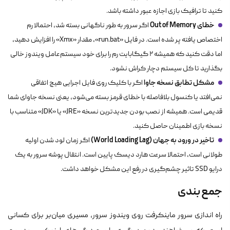
کنید تا ترافیک بازی اجازه عبور داشته باشد.
خطای Out of Memory
اگر سرور به طور ناگهانی بسته شد، احتمالا رم
اختصاص یافته پر شده است. در فایل «run.bat»، مقدار «Xmx» را افزایش دهید،
اما دقت کنید که همیشه ۲ گیگابایت رم را برای خود سیستم‌عامل ویندوز خالی
بگذارید تا کل سیستم دچار کراش نشود.
مشکل تطابق نسخه جاوا
اگر با کلیک روی فایل اجرایی هیچ اتفاقی
نمی‌افتد یا کنسول بلافاصله با خطای قرمز بسته می‌شود، یعنی نسخه جاوای شما
قدیمی است. همیشه از نصب بودن جدیدترین نسخه «JRE» یا «JDK» متناسب با
نسخه بازی اطمینان حاصل کنید.
تاخیر در ورود به جهان (World Loading Lag)
اگر زمان لود شدن اولیه
طولانی است، احتمالا سرعت هارد دیسک پایین است. انتقال پوشه سرور به یک
درایو SSD تاثیر چشم‌گیری در رفع این مشکل خواهد داشت.
جمع بندی
راه اندازی سرور ماینکرفت روی ویندوز سرور، مسیری میان‌بر برای کسانی