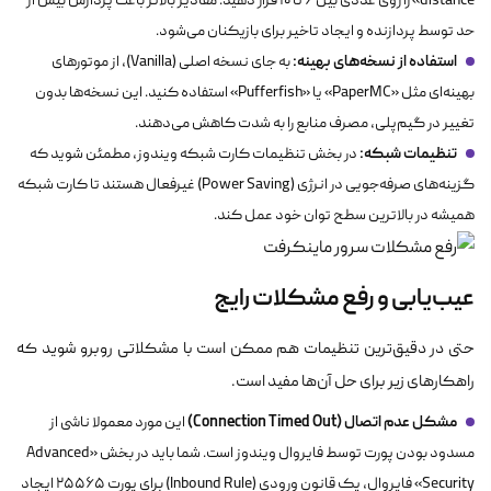
distance» را روی عددی بین ۶ تا ۱۰ قرار دهید. مقادیر بالاتر باعث پردازش بیش از
حد توسط پردازنده و ایجاد تاخیر برای بازیکنان می‌شود.
استفاده از نسخه‌های بهینه:
به جای نسخه اصلی (Vanilla)، از موتورهای
بهینه‌ای مثل «PaperMC» یا «Pufferfish» استفاده کنید. این نسخه‌ها بدون
تغییر در گیم‌پلی، مصرف منابع را به شدت کاهش می‌دهند.
تنظیمات شبکه:
در بخش تنظیمات کارت شبکه ویندوز، مطمئن شوید که
گزینه‌های صرفه‌جویی در انرژی (Power Saving) غیرفعال هستند تا کارت شبکه
همیشه در بالاترین سطح توان خود عمل کند.
عیب‌یابی و رفع مشکلات رایج
حتی در دقیق‌ترین تنظیمات هم ممکن است با مشکلاتی روبرو شوید که
راهکارهای زیر برای حل آن‌ها مفید است.
مشکل عدم اتصال (Connection Timed Out)
این مورد معمولا ناشی از
مسدود بودن پورت توسط فایروال ویندوز است. شما باید در بخش «Advanced
Security» فایروال، یک قانون ورودی (Inbound Rule) برای پورت ۲۵۵۶۵ ایجاد