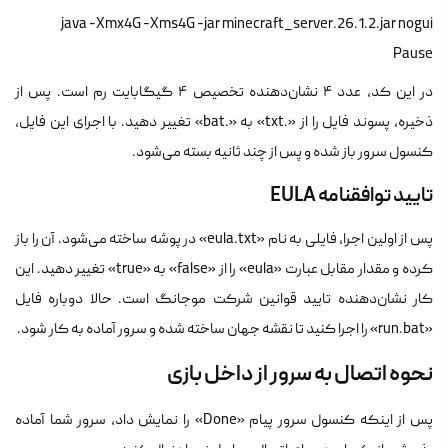
java -Xmx4G -Xms4G -jar minecraft_server.26.1.2.jar nogui
Pause
در این کد، عدد ۴ نشان‌دهنده تخصیص ۴ گیگابایت رم است. پس از
ذخیره، پسوند فایل را از «.txt» به «.bat» تغییر دهید. با اجرای این فایل،
کنسول سرور باز شده و پس از چند ثانیه بسته می‌شود.
تایید توافقنامه EULA
پس از اولین اجرا، فایلی به نام «eula.txt» در پوشه ساخته می‌شود. آن را باز
کرده و مقدار مقابل عبارت «eula» را از «false» به «true» تغییر دهید. این
کار نشان‌دهنده تایید قوانین شرکت موجانگ است. حالا دوباره فایل
«run.bat» را اجرا کنید تا نقشه جهان ساخته شده و سرور آماده به کار شود.
نحوه اتصال به سرور از داخل بازی
پس از اینکه کنسول سرور پیام «Done» را نمایش داد، سرور شما آماده