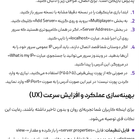
پذیرش بازیکن است. برای اتصال، مراحل زیر را دنبال کنید.
ابتدا بازی ماینکرفت را در نسخه دقیقا مشابه با نسخه سرور باز کنید.
به بخش «Multiplayer» بروید و روی گزینه «Add Server» کلیک کنید.
در بخش «Server Address»، اگر در همان کامپیوتری هستید که سرور
روی آن اجرا شده، عبارت «localhost» را تایپ کنید.
اگر دوستان شما قصد اتصال دارند، باید آدرس IP عمومی سرور خود را به
آن‌ها بدهید. در ویندوز سرور می‌توانید با جستجوی عبارت «What is my IP»
در مرورگر، این آدرس را پیدا کنید.
در صورتی که از پورت پیش‌فرض (۲۵۵۶۵) استفاده می‌کنید، نیازی به وارد
کردن پورت نیست؛ در غیر این صورت آدرس را به صورت «IP:Port» وارد نمایید.
بهینه‌سازی عملکرد و افزایش سرعت (UX)
برای اینکه کاربران شما تجربه‌ای روان و بدون تاخیر داشته باشند، رعایت این
نکات فنی توصیه می‌شود.
فایل تنظیمات:
فایل «server.properties» را باز کرده و مقدار «view-