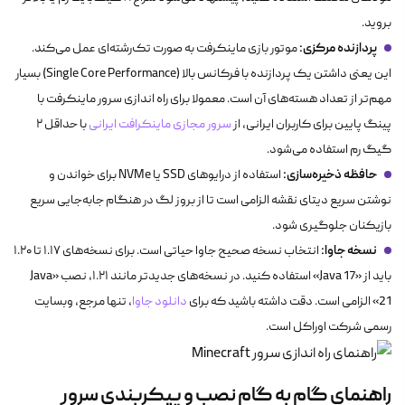
بروید.
پردازنده مرکزی:
موتور بازی ماینکرفت به صورت تک‌رشته‌ای عمل می‌کند.
این یعنی داشتن یک پردازنده با فرکانس بالا (Single Core Performance) بسیار
مهم‌تر از تعداد هسته‌های آن است. معمولا برای راه اندازی سرور ماینکرفت با
پینگ پایین برای کاربران ایرانی، از
سرور مجازی ماینکرافت ایرانی
با حداقل ۲
گیگ رم استفاده می‌شود.
حافظه ذخیره‌سازی:
استفاده از درایوهای SSD یا NVMe برای خواندن و
نوشتن سریع دیتای نقشه الزامی است تا از بروز لگ در هنگام جابه‌جایی سریع
بازیکنان جلوگیری شود.
نسخه جاوا:
انتخاب نسخه صحیح جاوا حیاتی است. برای نسخه‌های ۱.۱۷ تا ۱.۲۰
باید از «Java 17» استفاده کنید. در نسخه‌های جدیدتر مانند ۱.۲۱، نصب «Java
21» الزامی است. دقت داشته باشید که برای
دانلود جاوا
، تنها مرجع، وبسایت
رسمی شرکت اوراکل است.
راهنمای گام به گام نصب و پیکربندی سرور