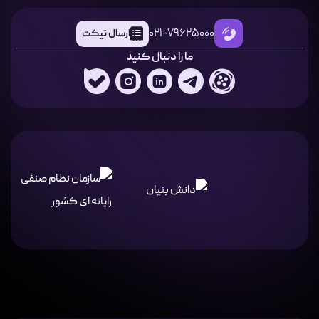
021-79625000
ارسال تیکت
ما را دنبال کنید