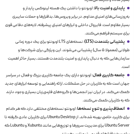
بسیار ساده و کارآمد می‌سازد.
پایداری و امنیت بالا
: اوبونتو با داشتن یک هسته لینوکس پایدار و
به‌روزرسانی‌های امنیتی مداوم، در برابر ویروس‌ها، بدافزارها و حملات سایبری
بسیار مقاوم است. فایروال داخلی و ابزارهای امنیتی پیشرفته، لایه‌های دفاعی قوی
برای سیستم فراهم می‌کنند.
پشتیبانی بلندمدت (LTS)
: نسخه‌های LTS اوبونتو برای یک دوره زمانی
طولانی (معمولا ۵ سال) پشتیبانی می‌شوند. این ویژگی برای شرکت‌ها و
سازمان‌هایی که به دنبال پایداری و امنیت بلندمدت هستند، بسیار حائز اهمیت
است.
جامعه کاربری فعال
: اوبونتو دارای یک جامعه کاربری بزرگ و فعال در سراسر
جهان است که به کاربران در حل مشکلات، ارائه راهنمایی و توسعه ابزارهای جدید
کمک می‌کند. در ایران نیز انجمن‌ها و گروه‌های فارسی‌زبان بسیاری وجود دارند
که به کاربران کمک می‌کنند.
انعطاف‌پذیری و تنوع نسخه‌ها
: اوبونتو نسخه‌های مختلفی دارد که هر کدام
برای کاربرد خاصی بهینه شده‌اند. از Ubuntu Desktop برای کاربران عادی گرفته تا
Ubuntu Server برای مدیریت سرورها و توزیع‌هایی مانند Xubuntu و Lubuntu که