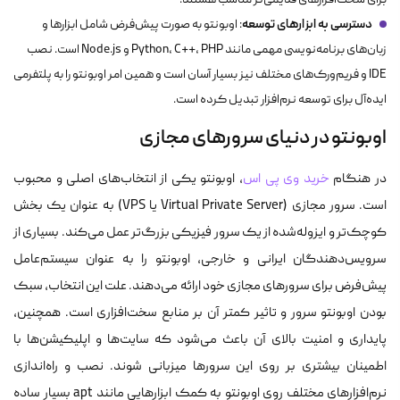
برای سخت‌افزارهای قدیمی‌تر مناسب هستند.
دسترسی به ابزارهای توسعه
: اوبونتو به صورت پیش‌فرض شامل ابزارها و
زبان‌های برنامه‌نویسی مهمی مانند Python، C++، PHP و Node.js است. نصب
IDE و فریم‌ورک‌های مختلف نیز بسیار آسان است و همین امر اوبونتو را به پلتفرمی
ایده‌آل برای توسعه نرم‌افزار تبدیل کرده است.
اوبونتو در دنیای سرورهای مجازی
در هنگام
خرید وی پی اس
، اوبونتو یکی از انتخاب‌های اصلی و محبوب
است. سرور مجازی (Virtual Private Server یا VPS) به عنوان یک بخش
کوچک‌تر و ایزوله‌شده از یک سرور فیزیکی بزرگ‌تر عمل می‌کند. بسیاری از
سرویس‌دهندگان ایرانی و خارجی، اوبونتو را به عنوان سیستم‌عامل
پیش‌فرض برای سرورهای مجازی خود ارائه می‌دهند. علت این انتخاب، سبک
بودن اوبونتو سرور و تاثیر کمتر آن بر منابع سخت‌افزاری است. همچنین،
پایداری و امنیت بالای آن باعث می‌شود که سایت‌ها و اپلیکیشن‌ها با
اطمینان بیشتری بر روی این سرورها میزبانی شوند. نصب و راه‌اندازی
نرم‌افزارهای مختلف روی اوبونتو به کمک ابزارهایی مانند apt بسیار ساده