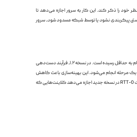
 همان پیام اول (Client Hello)، نام دامنه مورد نظر خود را ذکر کند. این کار به سرور اجازه می‌دهد تا
S صحیح مربوط به همان دامنه را انتخاب و ارسال کند. اگر SNI به درستی پیکربندی نشود یا توسط شبکه مسدود شود، سرور
توسعه‌دهندگان زیرساخت باید بدانند که در نسخه ۱.۳، تعداد رفت‌وبرگشت‌های پیام به حداقل رسیده است. در نسخه ۱.۲، فرآیند دست‌دهی
 (Round Trip) داشت، اما در نسخه ۱.۳ این کار تنها با یک مرحله انجام می‌شود. این بهینه‌سازی باعث کاهش
چشم‌گیر تاثیر تاخیر (Latency) در بارگذاری وب‌سایت‌ها شده است. همچنین قابلیت 0-RTT در نسخه جدید اجازه می‌دهد کلاینت‌هایی که