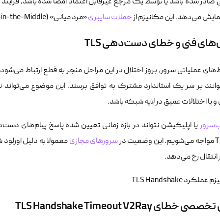
 صادر شده باشد یا توسط یک مرجع غیرقابل اعتماد امضا شده باشد، فرآیند
مایش می‌دهد. این مکانیزم از
حملات سایبری
«مرد میانی» (Man-in-the-Middle) جلوگیری می‌کند.
های فنی و خطای دست‌دهی TLS
 یا اختلالات عمیق در لایه شبکه باشد.
‌سرور
عیت در
سرورهای مجازی
معمولا به دلیل اورلود 
انتقال رخ می‌دهد.
 خطای TLS Handshake Timeout V2Ray