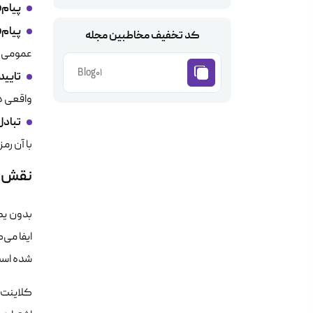
پیام‌Client‌Hello
پیام‌Server‌Hello
کد تخفیف مخاطبین مجله
عمومی ب
Blog01
تایید‌هویت‌
واقعی د
تبادل‌کلید
با آن رم
نقش گواهینامه S
بدون یک
شده است
کلاینت ب