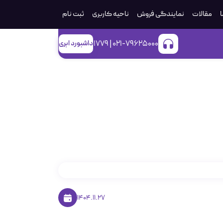
ا
مقالات
نمایندگی فروش
ناحیه کاربری
ثبت‌ نام
021-79625000 | 1779
داشبورد ابری
دشکافی فرآیند برقراری
1404.11.27