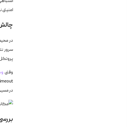
اشتباهی
امنیتی ن
چالش‌
پروتکل و
وقتی
وب
Timeout مواجه می‌شویم. این وض
در مسیر 
بررسی تخصصی