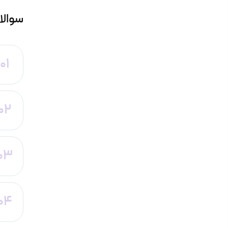
سوالا
01
02
03
04