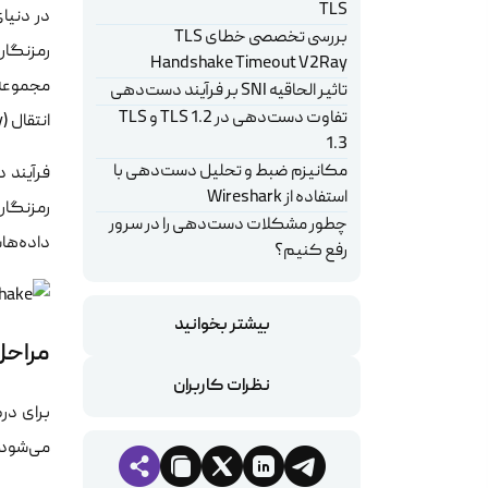
TLS
در دنیا
بررسی تخصصی خطای TLS
Handshake Timeout V2Ray
مجموعه‌ا
تاثیر الحاقیه SNI بر فرآیند دست‌دهی
تفاوت دست‌دهی در TLS 1.2 و TLS
انتقال (Transport Layer Security) بدون این مرحله، عملا هیچ کارکردی نخواهد داشت.
1.3
مکانیزم ضبط و تحلیل دست‌دهی با
فرآیند 
استفاده از Wireshark
چطور مشکلات دست‌دهی را در سرور
داده‌ها
رفع کنیم؟
بیشتر بخوانید
مراحل 
نظرات کاربران
می‌شود، 