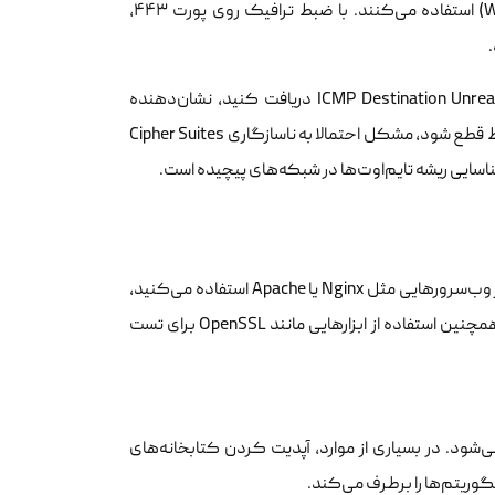
برای عیب‌یابی دقیق در سطح شبکه، مدیران سیستم از ابزار وایرشارک (Wireshark) استفاده می‌کنند. با ضبط ترافیک روی پورت ۴۴۳،
معمولا اگر بلافاصله بعد از پیام Client Hello، پیام TCP RST (Reset) یا ICMP Destination Unreachable دریافت کنید، نشان‌دهنده
فیلترینگ یا مسدود بودن پورت در لایه شبکه است. اما اگر پس از Server Hello ارتباط قطع شود، مشکل احتمالا به ناسازگاری Cipher Suites
اسایی ریشه تایم‌اوت‌ها در شبکه‌های پیچیده است.
مدیران سرور برای حل این چالش‌ها باید ابتدا لاگ‌های سیستم را بررسی کنند. اگر از وب‌سرورهایی مثل Nginx یا Apache استفاده می‌کنید،
اطمینان حاصل کنید که پشته رمزنگاری شما با استانداردهای مدرن سازگار است. همچنین استفاده از ابزارهایی مانند OpenSSL برای تست
ی‌شود. در بسیاری از موارد، آپدیت کردن کتابخانه‌های