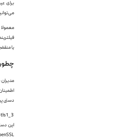
می‌توان
یا منقضی
چطور 
دستی پی
 openssl s_client -connect yourdomain.com:443 -tls1_3 
این دست
OpenSSL روی سرور اختصاصی، بسیاری از باگ‌های مربوط به تایم‌اوت و عدم تطابق الگ