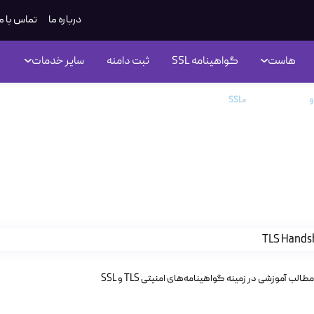
درباره ما
تماس با م
هاست
گواهینامه SSL
ثبت دامنه
سایر خدمات
TLS Handshake چیست؟ کالبدشکافی فرآیند برقراری امنیت در شبکه
TLS Handshake چیست؟ کالب
یت در شبکه
مطالب آموزشی در زمینه گواهینامه‌های امنیتی TLS و SSL