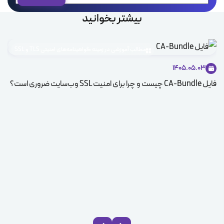
بیشتر بخوانید
مطالب آموزشی در زمینه گواهینامه‌های امنیتی TLS و SSL
1405.05.03
فایل CA-Bundle چیست و چرا برای امنیت SSL وب‌سایت ضروری است؟
بررسی 