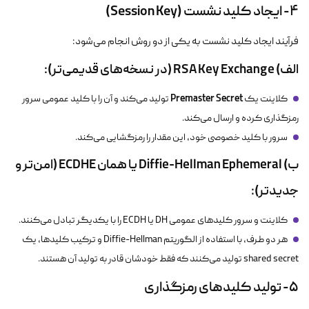
۴- ایجاد کلید نشست (Session Key)
فرآیند ایجاد کلید نشست به یکی از دو روش انجام می‌شود:
الف) RSA Key Exchange (در نسخه‌های قدیمی‌تر):
Premaster Secret
کلاینت یک
تولید می‌کند و آن را با کلید عمومی سرور
رمزگذاری کرده و ارسال می‌کند.
سرور با کلید خصوصی خود، این مقدار را رمزگشایی می‌کند.
ب) Diffie-Hellman Ephemeral یا همان ECDHE (امن‌تر و
جدیدتر):
کلاینت و سرور کلیدهای عمومی DH یا ECDH را با یکدیگر تبادل می‌کنند.
هر دو طرف، با استفاده از الگوریتم Diffie-Hellman و ترکیب کلیدها، یک
shared secret تولید می‌کنند که فقط خودشان قادر به تولید آن هستند.
۵- تولید کلیدهای رمزگذاری