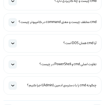
cmd چیست و چه کاربردی دارد؟
cmd مخفف چیست و معنی command در کامپیوتر چیست؟
آیا cmd همان DOS است؟
تفاوت اصلی cmd و PowerShell در چیست؟
چگونه cmd را با دسترسی ادمین (Admin) اجرا کنیم؟