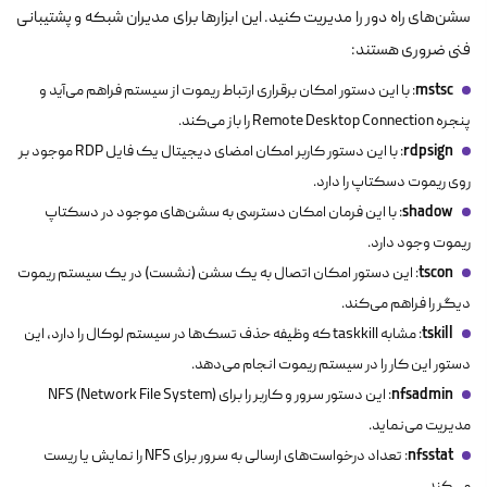
سشن‌های راه دور را مدیریت کنید. این ابزارها برای مدیران شبکه و پشتیبانی
فنی ضروری هستند:
mstsc
: با این دستور امکان برقراری ارتباط ریموت از سیستم فراهم می‌آید و
پنجره Remote Desktop Connection را باز می‌کند.
rdpsign
: با این دستور کاربر امکان امضای دیجیتال یک فایل RDP موجود بر
روی ریموت دسکتاپ را دارد.
shadow
: با این فرمان امکان دسترسی به سشن‌های موجود در دسکتاپ
ریموت وجود دارد.
tscon
: این دستور امکان اتصال به یک سشن (نشست) در یک سیستم ریموت
دیگر را فراهم می‌کند.
tskill
: مشابه
taskkill
که وظیفه حذف تسک‌ها در سیستم لوکال را دارد، این
دستور این کار را در سیستم ریموت انجام می‌دهد.
nfsadmin
: این دستور سرور و کاربر را برای NFS (Network File System)
مدیریت می‌نماید.
nfsstat
: تعداد درخواست‌های ارسالی به سرور برای NFS را نمایش یا ریست