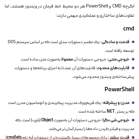
اگرچه CMD و PowerShell هر دو محیط خط فرمان در ویندوز هستند، اما
تفاوت‌های ساختاری و عملکردی مهمی دارند:
cmd
قدمت و سادگی:
یک مفسر دستورات سنتی است که بر اساس سیستم DOS
توسعه یافته است.
خروجی متنی:
معمولا
خروجی دستورات آن
به‌صورت متن ساده است.
قابلیت‌های محدود:
قابلیت‌های آن عمدتا به اجرای برنامه‌ها و دستورات
پیش‌ساخته‌ی ویندوز محدود می‌شود.
PowerShell
مدرن و پیشرفته:
یک فریم‌ورک مدیریت پیکربندی و اتوماسیون مدرن است
.NET
که بر بستر
ساخته شده است.
خروجی شیءگرا:
Object
خروجی دستورات آن به‌صورت
(شیء) است، که
مدیریت و فیلتر کردن داده‌ها را بسیار آسان‌تر می‌کند.
قدرت بیشتر:
cmdlets
دارای مجموعه‌ای بسیار گسترده‌تر از دستورات (به نام
)