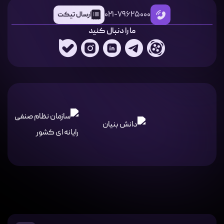
021-79625000
ارسال تیکت
ما را دنبال کنید