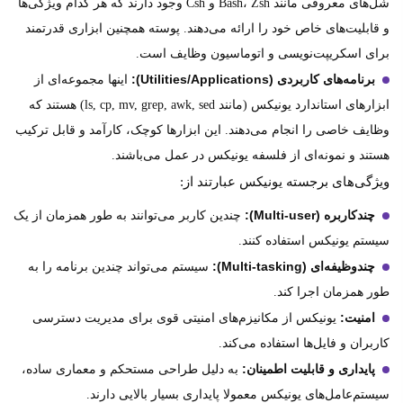
شل‌های معروفی مانند Bash، Zsh و Csh وجود دارند که هر کدام ویژگی‌ها
و قابلیت‌های خاص خود را ارائه می‌دهند. پوسته همچنین ابزاری قدرتمند
برای اسکریپت‌نویسی و اتوماسیون وظایف است.
برنامه‌های کاربردی (Utilities/Applications):
اینها مجموعه‌ای از
ابزارهای استاندارد یونیکس (مانند ls, cp, mv, grep, awk, sed) هستند که
وظایف خاصی را انجام می‌دهند. این ابزارها کوچک، کارآمد و قابل ترکیب
هستند و نمونه‌ای از فلسفه یونیکس در عمل می‌باشند.
ویژگی‌های برجسته یونیکس عبارتند از:
چندکاربره (Multi-user):
چندین کاربر می‌توانند به طور همزمان از یک
سیستم یونیکس استفاده کنند.
چندوظیفه‌ای (Multi-tasking):
سیستم می‌تواند چندین برنامه را به
طور همزمان اجرا کند.
امنیت:
یونیکس از مکانیزم‌های امنیتی قوی برای مدیریت دسترسی
کاربران و فایل‌ها استفاده می‌کند.
پایداری و قابلیت اطمینان:
به دلیل طراحی مستحکم و معماری ساده،
سیستم‌عامل‌های یونیکس معمولا پایداری بسیار بالایی دارند.