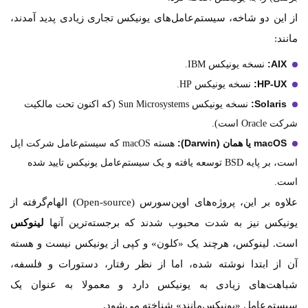
از این دو شاخه، سیستم‌عامل‌های یونیکس تجاری زیادی پدید آمدند،
مانند:
AIX:
نسخه یونیکس IBM.
HP-UX:
نسخه یونیکس HP.
Solaris:
نسخه یونیکس Sun Microsystems (که اکنون تحت مالکیت
شرکت Oracle است).
macOS یا همان (Darwin):
هسته macOS که سیستم‌عامل شرکت اپل
است، بر پایه BSD توسعه یافته و یک سیستم‌عامل یونیکس تایید شده
است.
علاوه بر این، پروژه‌های اوپن‌سورس (Open-source) الهام‌گرفته از
لینوکس
یونیکس نیز به شدت محبوب شدند که برجسته‌ترین آنها
است. لینوکس، هرچند یک «کلون» و کپی از یونیکس نیست و هسته
آن از ابتدا نوشته شده، اما از نظر رفتار، دستورات و فلسفه،
شباهت‌های زیادی به یونیکس دارد و معمولا به عنوان یک
سیستم‌عامل «یونیکس‌مانند» شناخته می‌شود.