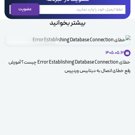
بیشتر بخوانید
مطالب آموزشی در زمینه هاستینگ
1405.05.12
خطای Error Establishing Database Connection چیست؟ آموزش
رفع خطای اتصال به دیتابیس وردپرس
و س