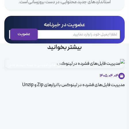
استانداردهای جدید محتوایی، در دست بروزرسانی است.
عضویت در خبرنامه
بیشتر بخوانید
مطالب آموزشی در زمینه سیستم عامل
1405.04.04
مدیریت فایل‌های فشرده در لینوکس با ابزارهای Zip و Unzip
ice