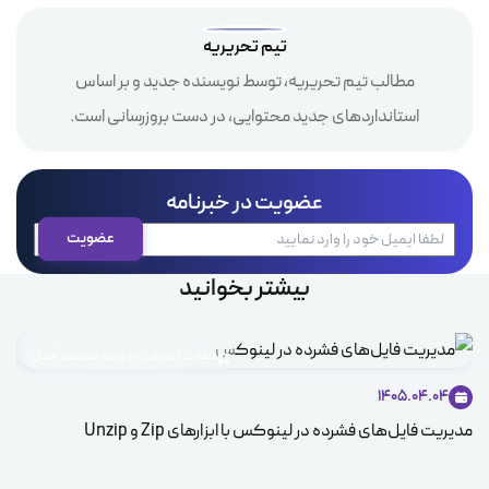
تیم تحریریه
مطالب تیم تحریریه، توسط نویسنده جدید و بر اساس
استانداردهای جدید محتوایی، در دست بروزرسانی است.
عضویت در خبرنامه
بیشتر بخوانید
مطالب آموزشی در زمینه سیستم عامل
1405.04.04
مدیریت فایل‌های فشرده در لینوکس با ابزارهای Zip و Unzip
ice