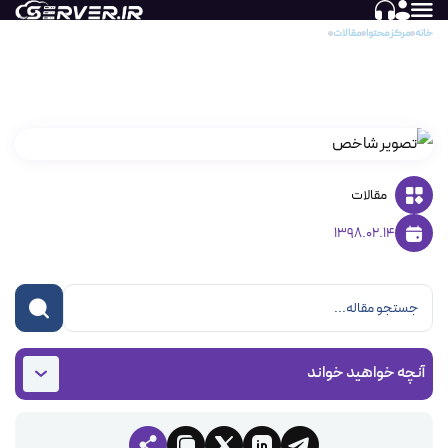
خانه
مرکز محتوا
مقالات
تفاوت میان PHP و Node.js
تفاوت میان PHP و Node.js
مقالات
1398.02.14
آنچه خواهید خواند