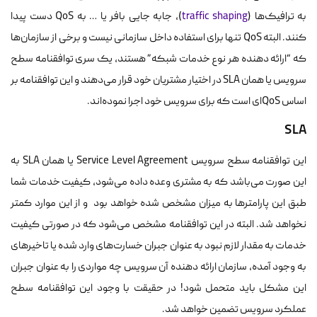
به ترافیک‌ها (
traffic shaping
)، جابه جایی بافر یا … به QoS دست پیدا
کنند. البته QoS تنها برای استفاده داخل سازمانی نیست و برخی از سازمان‌ها
که “ارائه دهنده هر نوع خدمات شبکه” هستند، یک سری توافقنامه سطح
سرویس یا همان SLA در اختیار مشتریان خود قرار می‌دهند و این توافقنامه بر
اساس QoS‌ای است که برای سرویس خود اجرا نموده‌اند.
SLA
این توافقنامه سطح سرویس Service Level Agreement یا همان SLA به
این صورت می‌باشد که به مشتری وعده داده می‌شود، کیفیت خدمات شما
طبق این پارامتر‌ها به میزان مشخص شده خواهد بود و از این موارد کمتر
نخواهد شد. البته در این توافقنامه مشخص می‌شود که در صورتی کیفیت
خدمات به مقدار لازم نبود به عنوان جبران خسارت‌های وارد شده یا تاخیر‌های
به وجود آمده، سازمان ارائه دهنده آن سرویس چه مواردی را به عنوان جبران
این مشکل باید متحمل شود! در حقیقت با وجود این توافقنامه سطح
عملکرد سرویس تضمین خواهد شد.