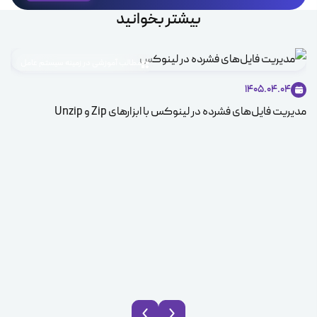
بیشتر بخوانید
مطالب آموزشی در زمینه سیستم عامل
1405.04.04
مدیریت فایل‌های فشرده در لینوکس با ابزارهای Zip و Unzip
ice