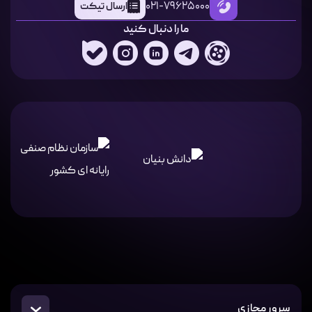
021-79625000
ارسال تیکت
ما را دنبال کنید
سرور مجازی