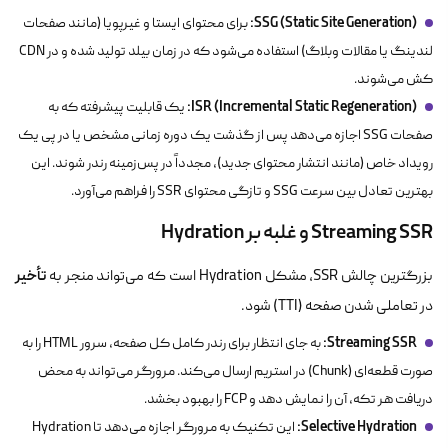
SSG (Static Site Generation):
برای محتوای ایستا و غیرپویا (مانند صفحات
لندینگ یا مقالات وبلاگ) استفاده می‌شود که در زمان بیلد تولید شده و در CDN
کش می‌شوند.
ISR (Incremental Static Regeneration):
یک قابلیت پیشرفته که به
صفحات SSG اجازه می‌دهد پس از گذشت یک دوره زمانی مشخص یا در پی یک
رویداد خاص (مانند انتشار محتوای جدید)، مجدداً در پس‌زمینه رندر شوند. این
بهترین تعادل بین سرعت SSG و تازگی محتوای SSR را فراهم می‌آورد.
Streaming SSR و غلبه بر Hydration
تأخیر
بزرگترین چالش SSR، مشکل Hydration است که می‌تواند منجر به
در تعاملی شدن صفحه (TTI) شود.
Streaming SSR:
به جای انتظار برای رندر کامل کل صفحه، سرور HTML را به
صورت قطعه‌ای (Chunk) در استریم ارسال می‌کند. مرورگر می‌تواند به محض
دریافت هر تکه، آن را نمایش دهد و FCP را بهبود بخشد.
Selective Hydration:
این تکنیک به مرورگر اجازه می‌دهد تا Hydration