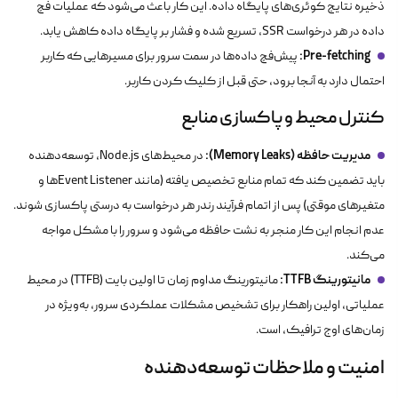
ذخیره نتایج کوئری‌های پایگاه داده. این کار باعث می‌شود که عملیات فچ
داده در هر درخواست SSR، تسریع شده و فشار بر پایگاه داده کاهش یابد.
Pre-fetching:
پیش‌فچ داده‌ها در سمت سرور برای مسیرهایی که کاربر
احتمال دارد به آنجا برود، حتی قبل از کلیک کردن کاربر.
کنترل محیط و پاکسازی منابع
مدیریت حافظه (Memory Leaks):
در محیط‌های Node.js، توسعه‌دهنده
باید تضمین کند که تمام منابع تخصیص یافته (مانند Event Listenerها و
متغیرهای موقتی) پس از اتمام فرآیند رندر هر درخواست به درستی پاکسازی شوند.
عدم انجام این کار منجر به نشت حافظه می‌شود و سرور را با مشکل مواجه
می‌کند.
مانیتورینگ TTFB:
مانیتورینگ مداوم زمان تا اولین بایت (TTFB) در محیط
عملیاتی، اولین راهکار برای تشخیص مشکلات عملکردی سرور، به‌ویژه در
زمان‌های اوج ترافیک، است.
امنیت و ملاحظات توسعه‌دهنده