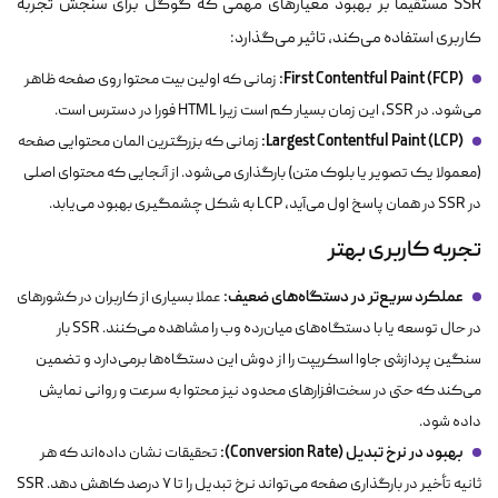
SSR مستقیما بر بهبود معیارهای مهمی که گوگل برای سنجش تجربه
کاربری استفاده می‌کند، تاثیر می‌گذارد:
First Contentful Paint (FCP):
زمانی که اولین بیت محتوا روی صفحه ظاهر
می‌شود. در SSR، این زمان بسیار کم است زیرا HTML فورا در دسترس است.
Largest Contentful Paint (LCP):
زمانی که بزرگترین المان محتوایی صفحه
(معمولا یک تصویر یا بلوک متن) بارگذاری می‌شود. از آنجایی که محتوای اصلی
در SSR در همان پاسخ اول می‌آید، LCP به شکل چشمگیری بهبود می‌یابد.
تجربه کاربری بهتر
عملکرد سریع‌تر در دستگاه‌های ضعیف:
عملا بسیاری از کاربران در کشورهای
در حال توسعه یا با دستگاه‌های میان‌رده وب را مشاهده می‌کنند. SSR بار
سنگین پردازشی جاوا اسکریپت را از دوش این دستگاه‌ها برمی‌دارد و تضمین
می‌کند که حتی در سخت‌افزارهای محدود نیز محتوا به سرعت و روانی نمایش
داده شود.
بهبود در نرخ تبدیل (Conversion Rate):
تحقیقات نشان داده‌اند که هر
ثانیه تأخیر در بارگذاری صفحه می‌تواند نرخ تبدیل را تا ۷ درصد کاهش دهد. SSR