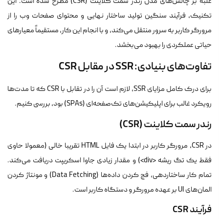
غلبه بر چالش‌های مدل رندر سمت کلاینت (CSR) مطرح شده است. این
تکنیک، فرآیند سنگین تولید ساختار نهایی و محتوای صفحات وب را از
مرورگر کاربر به سرور منتقل می‌کند، و با انجام این کار، مستقیماً معیارهای
حیاتی عملکردی را بهبود می‌بخشد.
تفاوت‌های بنیادی: SSR در مقابل CSR
برای درک کامل مزایای SSR، لازم است آن را در تقابل با CSR که تا مدت‌ها
رویکرد غالب برای اپلیکیشن‌های تک‌صفحه‌ای (SPAs) بود، بررسی کنیم.
رندر سمت کلاینت (CSR)
در CSR، مرورگر کاربر در ابتدا یک فایل HTML تقریبا خالی (معمولا حاوی
فقط یک تگ ریشه
<div>
) و مقدار زیادی جاوا اسکریپت دریافت می‌کند.
تمام کار ساختاردهی، فچ کردن داده‌ها (Data Fetching) و مونتاژ کردن
المان‌های UI بر عهده مرورگر و دستگاه کاربر است.
فرآیند CSR