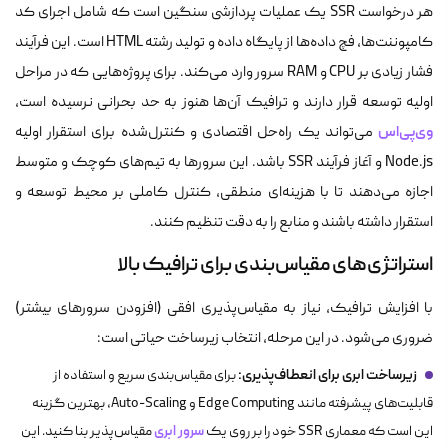
هر درخواست SSR یک عملیات پردازشی سنگین است که شامل اجرای کد
کامپوننت‌ها، فچ داده‌ها از پایگاه داده و تولید رشته HTML است. این فرآیند
فشار زیادی بر CPU و RAM سرور وارد می‌کند. برای پروژه‌هایی که در مراحل
اولیه توسعه قرار دارند و ترافیک آن‌ها هنوز به حد بحرانی نرسیده است،
وی‌پی‌اس
می‌تواند یک راه‌حل اقتصادی و کنترل‌شده برای استقرار اولیه
Node.js و آغاز فرآیند SSR باشد. این سرورها به تیم‌های کوچک و متوسط
اجازه می‌دهند تا با هزینه‌ای منطقی، کنترل کاملی بر محیط توسعه و
استقرار داشته باشند و منابع را به دقت تنظیم کنند.
استراتژی‌های مقیاس‌بندی برای ترافیک بالا
با افزایش ترافیک، نیاز به مقیاس‌پذیری افقی (افزودن سرورهای بیشتر)
ضروری می‌شود. در این مرحله، انتخاب زیرساخت حیاتی است:
زیرساخت ابری برای انعطاف‌پذیری:
برای مقیاس‌بندی سریع و استفاده از
قابلیت‌های پیشرفته مانند Edge Computing و Auto-Scaling، بهترین گزینه
سرور ابری
این است که معماری SSR خود را بر روی یک
مقیاس‌پذیر بنا کنید. این