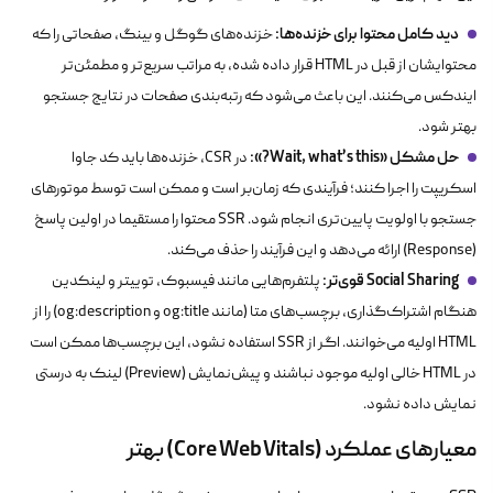
دید کامل محتوا برای خزنده‌ها:
خزنده‌های گوگل و بینگ، صفحاتی را که
محتوایشان از قبل در HTML قرار داده شده، به مراتب سریع‌تر و مطمئن‌تر
ایندکس می‌کنند. این باعث می‌شود که رتبه‌بندی صفحات در نتایج جستجو
بهتر شود.
حل مشکل «Wait, what’s this?»:
در CSR، خزنده‌ها باید کد جاوا
اسکریپت را اجرا کنند؛ فرآیندی که زمان‌بر است و ممکن است توسط موتورهای
جستجو با اولویت پایین‌تری انجام شود. SSR محتوا را مستقیما در اولین پاسخ
(Response) ارائه می‌دهد و این فرآیند را حذف می‌کند.
Social Sharing قوی‌تر:
پلتفرم‌هایی مانند فیسبوک، توییتر و لینکدین
هنگام اشتراک‌گذاری، برچسب‌های متا (مانند
og:title
و
og:description
) را از
HTML اولیه می‌خوانند. اگر از SSR استفاده نشود، این برچسب‌ها ممکن است
در HTML خالی اولیه موجود نباشند و پیش‌نمایش (Preview) لینک به درستی
نمایش داده نشود.
معیارهای عملکرد (Core Web Vitals) بهتر