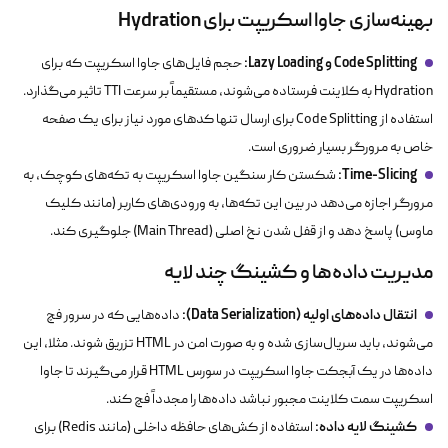
بهینه‌سازی جاوا اسکریپت برای Hydration
Code Splitting و Lazy Loading:
حجم فایل‌های جاوا اسکریپت که برای
Hydration به کلاینت فرستاده می‌شوند، مستقیماً بر سرعت TTI تاثیر می‌گذارد.
استفاده از Code Splitting برای ارسال تنها کدهای مورد نیاز برای یک صفحه
خاص به مرورگر بسیار ضروری است.
Time-Slicing:
شکستن کار سنگین جاوا اسکریپت به تکه‌های کوچک، به
مرورگر اجازه می‌دهد در بین این تکه‌ها، به ورودی‌های کاربر (مانند کلیک
ماوس) پاسخ دهد و از قفل شدن نخ اصلی (Main Thread) جلوگیری کند.
مدیریت داده‌ها و کشینگ چند لایه
انتقال داده‌های اولیه (Data Serialization):
داده‌هایی که در سرور فچ
می‌شوند، باید سریال‌سازی شده و به صورت امن در HTML تزریق شوند. مثلا، این
داده‌ها در یک آبجکت جاوا اسکریپت در سورس HTML قرار می‌گیرند تا جاوا
اسکریپت سمت کلاینت مجبور نباشد داده‌ها را مجدداً فچ کند.
کشینگ لایه داده:
استفاده از کش‌های حافظه داخلی (مانند Redis) برای