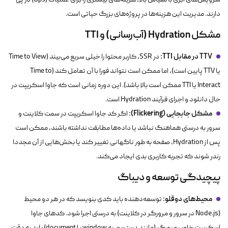
سرویس‌های ابری با مقیاس بالا، هزینه‌های بیشتری را برای عملیات (Ops) در پی
دارند. مدیریت این هزینه‌ها در پروژه‌های بزرگ حیاتی است.
مشکل Hydration (آب‌رسانی) و TTI
TTV در مقابل TTI:
در SSR، کاربر محتوا را خیلی سریع می‌بیند (Time to View
یا TTV پایین است)، اما ممکن است نتواند فورا با آن تعامل کند (Time to
Interact یا TTI ممکن است بالا باشد). این دوره زمانی است که جاوا اسکریپت در
حال دانلود و اجرای فرآیند Hydration است.
مشکل جابجایی (Flickering):
اگر کد جاوا اسکریپت در سمت کلاینت و
سرور به درستی هماهنگ نباشد یا داده‌ها مطابقت نداشته باشند، ممکن است
پس از Hydration، صفحه به طور ناگهانی تغییر کند یا بخش‌هایی از آن مجددا
رندر شوند که تجربه کاربری بدی ایجاد می‌کند.
پیچیدگی توسعه و دیباگ
محیط‌های دوقلو:
توسعه‌دهنده باید کدی بنویسد که در هر دو محیط
(Node.js در سرور و مرورگر در کلاینت) به درستی اجرا شود. کدهای جاوا