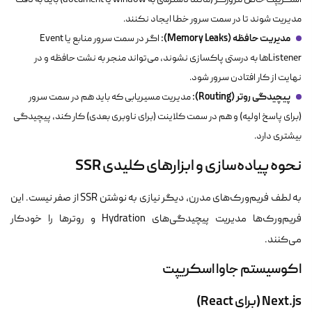
اسکریپت خاص مرورگر (مانند دسترسی به
window
یا
document
) باید به دقت
مدیریت شوند تا در سمت سرور خطا ایجاد نکنند.
مدیریت حافظه (Memory Leaks):
اگر در سمت سرور منابع یا Event
Listenerها به درستی پاکسازی نشوند، می‌تواند منجر به نشت حافظه و در
نهایت از کار افتادن سرور شود.
پیچیدگی روتر (Routing):
مدیریت مسیریابی که باید هم در سمت سرور
(برای پاسخ اولیه) و هم در سمت کلاینت (برای ناوبری بعدی) کار کند، پیچیدگی
بیشتری دارد.
نحوه پیاده‌سازی و ابزارهای کلیدی SSR
به لطف فریم‌ورک‌های مدرن، دیگر نیازی به نوشتن SSR از صفر نیست. این
فریم‌ورک‌ها مدیریت پیچیدگی‌های Hydration و روترها را خودکار
می‌کنند.
اکوسیستم جاوا اسکریپت
Next.js (برای React)