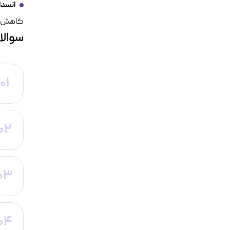
انسدا
کاهش م
سوالا
01
02
03
04