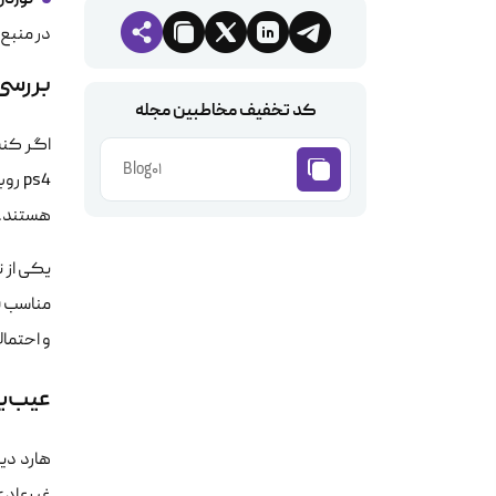
در منبع 
بررسی علائم
کد تخفیف مخاطبین مجله
اگر کنسو
Blog01
ps4 
هستند.
یکی از 
مناسب ق
و احتما
عیب‌یا