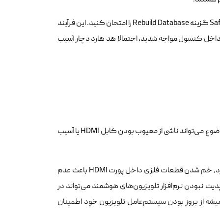
اگر سیستم با کد خطای CE-35486-6 مواجه می‌شود، ابتدا از طریق حالت Safe Mode گزینه Rebuild Database را امتحان کنید. این فرآیند
ز داخل کنسول مواجه شدید، احتمالا هد هارد دچار آسیب
یکی از کلافه‌کننده‌ترین ایرادات، مشکل قطع و وصل شدن تصویر ps4 است. این موضوع می‌تواند ناشی از معیوب بودن کابل HDMI یا آسیب
برای حل مشکل صفحه سیاه ps4، ابتدا کابل دیگری را امتحان کنید. در برخی موارد، خم شدن قطعات فلزی داخل پورت HDMI باعث عدم
یت نبودن نرم‌افزار تلویزیون‌های هوشمند می‌تواند در
 شود؛ لذا همیشه از بروز بودن سیستم‌عامل تلویزیون خود اطمینان