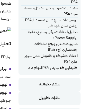
PS4
مشکلات تصویر و حل مشکل صفحه
کاربران
سیاه PS4
این مقال
بررسی علت خارج شدن دیسک از PS4 و
روشن شدن خودکار
تحلیل اختلالات برقی و منبع تغذیه
(Power Supply)
تحلیل 
مدیریت کنترلر و رفع مشکلات
جفت‌سازی (Pairing)
اختلالات شبکه و خاموش شدن سرور
نوار LED روی بدنه کنسول، اولین ابزار تشخیصی شماست. درک صحیح از وضعیت این چراغ‌ها می‌تواند مسیر عیب‌یابی را کوتاه کند.
های PS4
کارهایی که نباید با PS4 انجام داد
نور‌آ
است. در 
بیشتر بخوانید
نور‌س
نور‌ق
نظرات کاربران
جلوگیری
نور‌ن