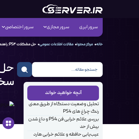
سرور ابری
سرور مجازی
سرور اختصاصی
خانه
مرکز محتوا
مقالات اطلاعات عمومی
حل مشکلات PS4: راهنمای جامع عیب‌یابی و رفع اختلالات سخت‌افزاری Playstation 4
سخت‌افز
آنچه خواهید خواند
تحلیل وضعیت دستگاه از طریق معنی
رنگ چراغ های PS4
بررسی علائم خرابی فن PS4 و داغ شدن
بیش از حد
عیب‌یابی حافظه و علائم خرابی هارد