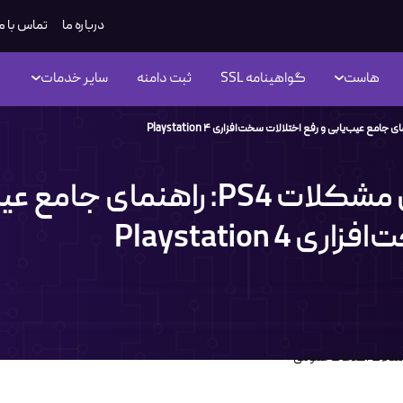
درباره ما
تماس با م
هاست
گواهینامه SSL
ثبت دامنه
سایر خدمات
حل مشکلات PS4: راهنمای ج
اری Playstation 4
مقالات اطلاعات عمومی