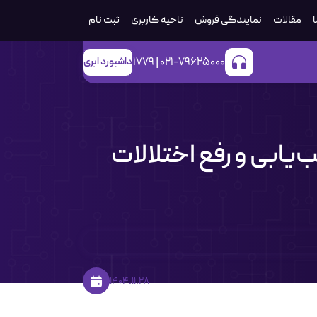
ا
مقالات
نمایندگی فروش
ناحیه کاربری
ثبت‌ نام
021-79625000 | 1779
داشبورد ابری
امع عیب‌یابی و رفع اختلالات
1404.11.28