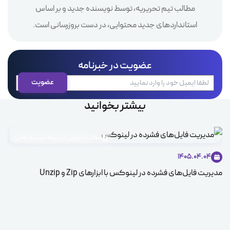
مطالب تیم تحریریه، توسط نویسنده جدید و بر اساس
استانداردهای جدید محتوایی، در دست بروزرسانی است.
عضویت در خبرنامه
بیشتر بخوانید
مطالب آموزشی در زمینه سیستم عامل
1405.04.04
مدیریت فایل‌های فشرده در لینوکس با ابزارهای Zip و Unzip
ice