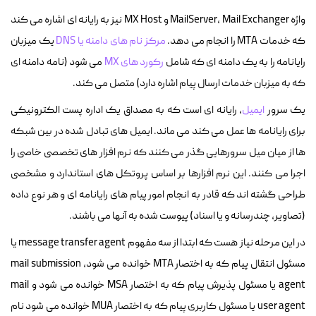
واژه MailServer، Mail Exchanger و MX Host نیز به رایانه ای اشاره می کند
که خدمات MTA را انجام می دهد.
مرکز نام های دامنه یا DNS
یک میزبان
رایانامه را به یک دامنه ای که شامل
رکورد های MX
می شود (نامه دامنه ای
که به میزبان خدمات ارسال پیام اشاره دارد) متصل می کند.
یک سرور
ایمیل
، رایانه ای است که به مصداق یک اداره پست الکترونیکی
برای رایانامه ها عمل می کند می ماند. ایمیل های تبادل شده در بین شبکه
ها از میان میل سرورهایی گذر می کنند که نرم افزار های تخصصی خاصی را
اجرا می کنند. این نرم افزارها بر اساس پروتکل های استاندارد و مشخصی
طراحی گشته اند که قادر به انجام امور پیام های رایانامه ای و هر نوع داده
(تصاویر، چندرسانه و یا اسناد) پیوست شده به آنها می باشند.
در این مرحله نیاز هست که ابتدا از سه مفهوم message transfer agent یا
مسئول انتقال پیام که به اختصار MTA خوانده می شود، mail submission
agent یا مسئول پذیرش پیام که به اختصار MSA خوانده می شود و
mail
user agent یا مسئول کاربری پیام که به اختصار MUA خوانده می شود نام