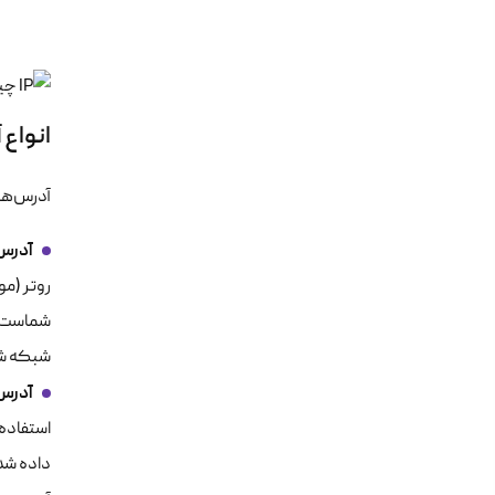
انواع آدرس IP:
آدرس‌های IP معمولا به دو دسته اصلی ت
آدرس IP عمومی (c IP Address
شماست که
شبکه شم
آدرس IP خصوصی (te IP Address
داده شده است. این IPهای خصوصی فقط در همان