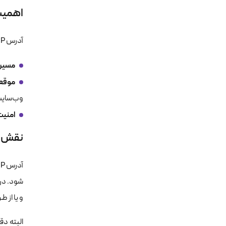
اهمیت IP در استفاده از
آدرس IP فقط یک شناسه‌ ساده نیست، بلکه نقش‌های مهمی را ایفا می‌کند:
مسیری
موقعی
وب‌سایت‌
امنیت
نقش IP در اعمال تحریم‌های بین‌المللی
شود. در ا
و یا از طریق DNS، از این تحریم‌ها