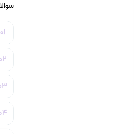
سوالا
01
02
03
04