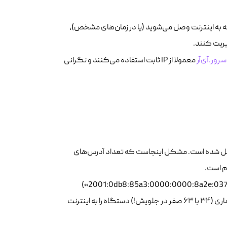
ای IP پویا هستند. این یعنی آدرس IP شما هر بار که به اینترنت وصل می‌شوید (یا در زمان‌های مشخص)،
ور.آی‌آر
معمولا از IP ثابت استفاده می‌کنند و نگرانی
‌تر است و از یک آدرس ۳۲ بیتی مانند «192.168.1.1» تشکیل شده است. مشکل اینجاست که تعداد آدرس‌های
این نسخه جدیدتر و پیشرفته‌تر است که از یک آدرس ۱۲۸ بیتی (مثلا «2001:0db8:85a3:0000:0000:8a2e:0370:7334»)
تشکیل شده است . IPv6 مشکل کمبود آدرس را حل می‌کند و می‌تواند تعداد بی‌شماری (۳۴ با ۶۳ صفر در جلویش!) دستگاه را به اینترنت