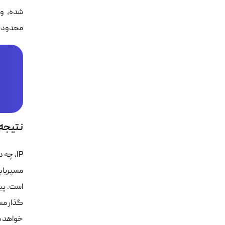
محدودیت‌های مبتنی بر IP آدرس (مث
نتیجه‌گیری : IP روش
مسیریاب
است. پی
خواهد م