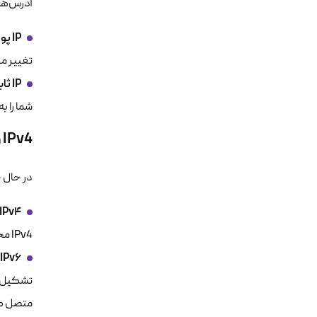
آدرس‌های IP همچنین می‌توانند پویا (Dynamic) 
IP پویا:
تغییر می‌کند. این روش به 
IP ثابت:
شما را ب
IPv4 و IPv6: تفاوت دو نسخه IP در چیست؟
در حال حاضر
IPv4:
IPv4 محدود است و با افزایش تعداد دستگاه‌های متصل به اینترنت، عملا در حال اتمام است.
IPv6:
متصل کند.