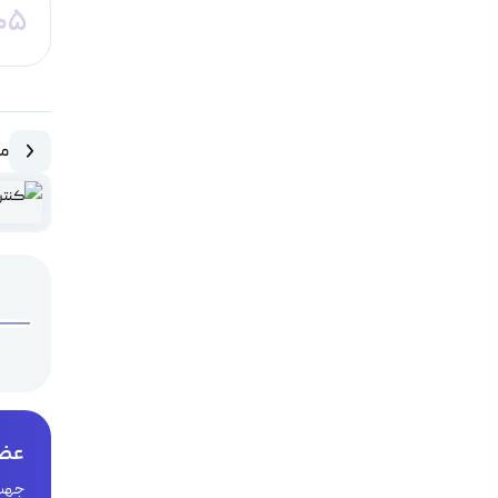
05
مق
عضو
جهت 