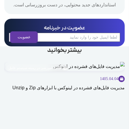
استانداردهای جدید محتوایی، در دست بروزرسانی است.
عضویت در خبرنامه
بیشتر بخوانید
مطالب آموزشی در زمینه سیستم عامل
1405.04.04
مدیریت فایل‌های فشرده در لینوکس با ابزارهای Zip و Unzip
ice