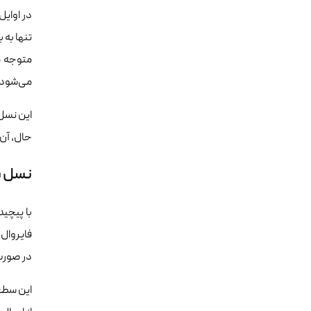
تنها به 
متوجه م
می‌شود.
این نسل 
حال، آن‌
نسل سوم: 
فایروال ن
در صورت
این سطح 