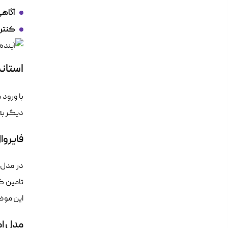
آگاهی
کنتر
استانداردهای مدر
دیگر به
فایروال
تامین کن
این موض
مدل امنیت