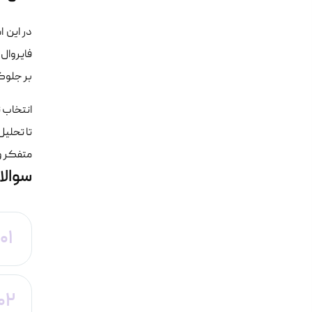
در این 
بر جلوگی
انتخاب ت
تا تحلی
متفکر و
سوالا
01
02