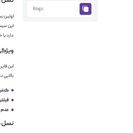
نسل اول:
Blog01
این سیس
دارد یا خ
ویژگی‌
بالایی د
کنتر
فیلتر
عدم 
نسل دوم: