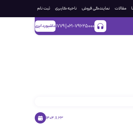
ا
مقالات
نمایندگی فروش
ناحیه کاربری
ثبت‌ نام
021-79625000 | 1779
داشبورد ابری
ل‌های فایروال از
1404.11.23