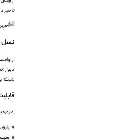
از ارسال
تاخیر د
نسل چهارم
دیوار آت
شبکه و ام
قابلیت
امروزه ی
بازرس
سیستم