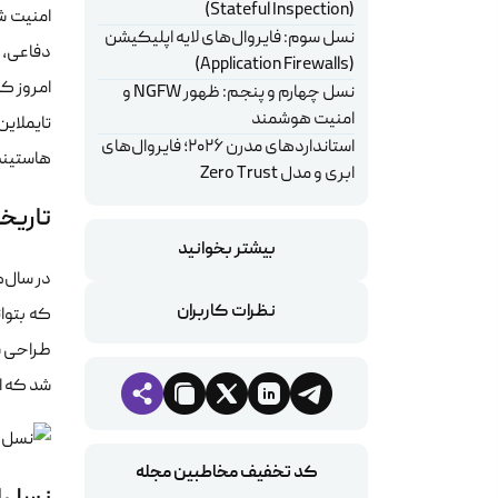
(Stateful Inspection)
امنیت شب
نسل سوم: فایروال‌های لایه اپلیکیشن
(Application Firewalls)
امروز که
نسل چهارم و پنجم: ظهور NGFW و
امنیت هوشمند
تایملاین
استانداردهای مدرن ۲۰۲۶؛ فایروال‌های
هاستینگ
ابری و مدل Zero Trust
تاریخ
بیشتر بخوانید
در سال‌ه
نظرات کاربران
که بتوا
طراحی ش
شد که ام
کد تخفیف مخاطبین مجله