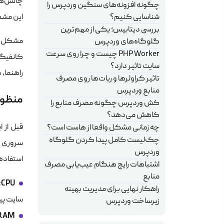
چالش‌ها 
چگونه افزونه‌های سنگین وردپرس را
شناسایی کنیم؟
این مشک
بررسی دیتابیس؛ یکی از مهم‌ترین
گلوگاه‌های وردپرس
PHP Worker چیست و چرا روی سرعت
کانفیگ 
سایت تاثیر دارد؟
راهنما،
تاثیر کراولرها و ربات‌ها روی مصرف
منابع وردپرس
منظور
کش وردپرس چگونه مصرف منابع را
کاهش می‌دهد؟
قبل از ا
چه زمانی مشکل واقعا از هاست است؟
چک‌لیست کامل پیدا کردن گلوگاه
سروری ک
وردپرس
استفاده 
اشتباهات رایج هنگام عیب‌یابی مصرف
منابع
CPU
راهکار نهایی برای مدیریت بهینه
سایت پیچ
زیرساخت وردپرس
RAM