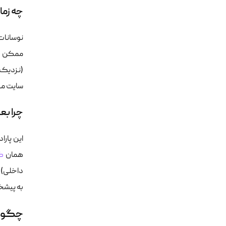
چه زمانی مصرف U
نوسانات
ممکن اس
(نزدیک 
سایت می‌
چرا بعضی 
این پار
همان
ک
داخلی)،
به پیشخو
چگونه