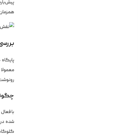
همزمان د
بررسی
پایگاه 
معمولا 
رونوشت‌
چگونه queryهای سنگین را پی
شده در 
گلوگاه‌ه