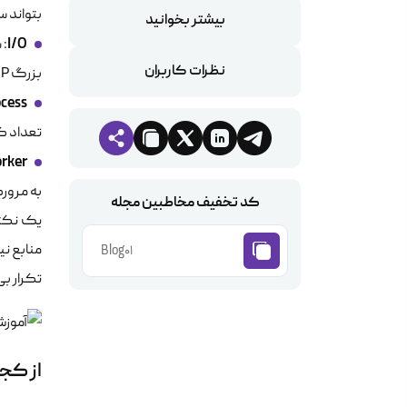
بتواند س
بیشتر بخوانید
I/O
: 
نظرات کاربران
بزرگ PHP مستقیما این منبع را درگیر می‌کنند.
ocess
تعداد کا
rker
به مرور
کد تخفیف مخاطبین مجله
یک نکته
منابع نی
Blog01
تکرار بی
از کج