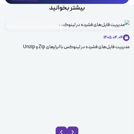
بیشتر بخوانید
مطالب آموزشی در زمینه سیستم عامل
1405.04.04
مدیریت فایل‌های فشرده در لینوکس با ابزارهای Zip و Unzip
ice