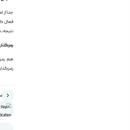
جدا از 
فعال کوک
نتیجه، ه
رمزگذار
هم رمزگ
رمزگذاری
مق