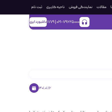
ا
مقالات
نمایندگی فروش
ناحیه کاربری
ثبت‌ نام
021-79625000 | 1779
داشبورد ابری
1401.01.16