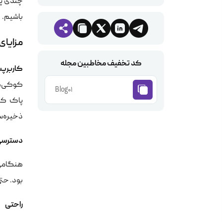
چندی پی
باشیم.
مزایای
کد تخفیف مخاطبین مجله
کاربرپ
کوکی‌ها 
Blog01
پاک کرد
ذخیره‌سا
دسترسی
هنگامی 
بود. حتی 
راحتی