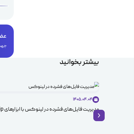
عضو
جهت 
بیشتر بخوانید
1405.04.04
مدیریت فایل‌های فشرده در لینوکس با ابزارهای Zip و Unzip