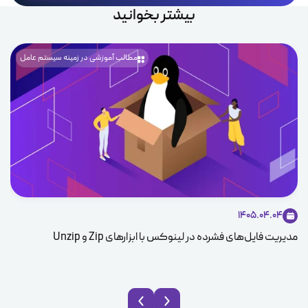
بیشتر بخوانید
مطالب آموزشی در زمینه سیستم عامل
1405.04.04
مدیریت فایل‌های فشرده در لینوکس با ابزارهای Zip و Unzip
ice