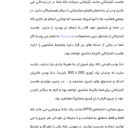
هاست اشتراکی مانند اپارتمانی میماند که شما در ان زندگی می
کنید و در ان ساختمان فضای مشترکی با دیگر همسایگان دارید. در
بعضی فعالیت ها با انها شریک هستید اما توانایی انجام هر کاری که
در خانه ی شخصی خود قادر به انجام ان بودید را ندارید. هاست
اشتراکی از متداول ترین محصولات
هاستینگ
به شمار می رود و اگر
شما در یکی از دسته های زیر قرار دارید وشرایط مشابهی را دارید
هاست اشتراکی گزینه مناسبی خواهد بود:
دارا بودن طرحی که برای شروع ان به هزینه زیادی نیاز ندارید، بازدید
سایت نه چندان زیاد (روزی 200 تا 300 بازدید) ،دارا بودن کاربران
اندک و صندوق های ایمیل محدود و … در چنین مواردی هاست
اشتراکی برای شما گزینه مناسبی خواهد یود و لازم به درگیر کردن
خود با چیزی فراتر از ان (سرور مجازی) نخواهید بود
سرور مجازی اختصاصی (VPS) مانند یک خانه ی ویلایی می ماند که
فقط و فقط متعلق به شماست و با سلیقه ی خودتان هر چیزی را می
توانید ایجاد و مدیریت نمایید. در صورتی که یکی از اهداف و شرایط