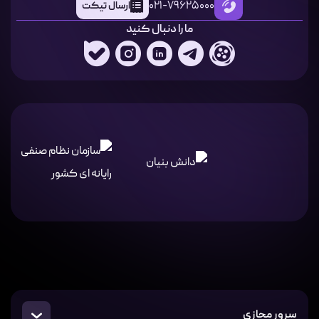
021-79625000
ارسال تیکت
ما را دنبال کنید
سرور مجازی