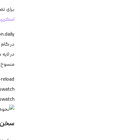
برای تضمین پایداری و ا
اسکریپت b job
.daily/

در گام 
در لایه هسته
منسوخ ش
swatch

سخن پایانی: اسکن