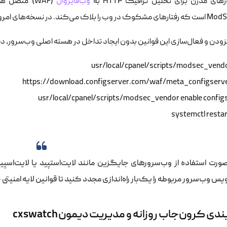
ای مدرن برای تحلیل ترافیک HTTP به
وب‌فایروال
ه‌های امروزی، ساختار مدیریت وندورها بهینه‌تر شده است.
دن و فعال‌سازی این قوانین بدون ایجاد تداخل در هسته اصلی وب‌سرور، دستو
systemctl restar
س وب‌سرور مربوطه را یک‌بار راه‌اندازی مجدد کنید تا قوانین لایه امنیتی ج
دی کرون‌جاب روزانه و مدیریت دیمون cxswatch