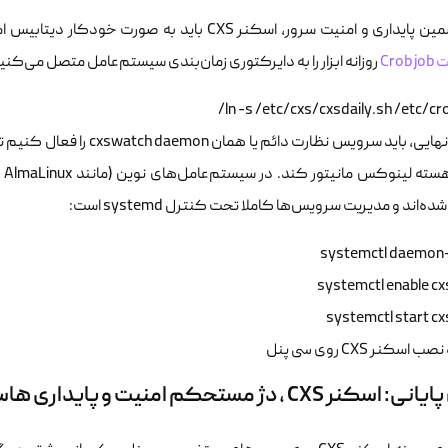
منیت سرور، اسکنر CXS باید به صورت خودکار دیتابیس امضاها و کدهای خود را به‌روزرسانی کند. برای این کار،
Cro
روزانه ابزار را به دایرکتوری زمان‌بندی سیستم‌عامل متصل می‌کنی
ln -s /etc/cxs/cxsdaily.sh /etc/cron
نهایی، باید سرویس نظارت دائم یا همان
cxswatch daemon
را فعال کنیم تا
 لینوکس مانیتور کند. در سیستم‌عامل‌های نوین (مانند AlmaLinux و Rocky Linux) دستورات قدیمی
ده‌اند و مدیریت سرویس‌ها کاملا تحت کنترل
systemd
است:
systemctl start cx
ر CXS ، دژ مستحکم امنیت و پایداری هاستینگ