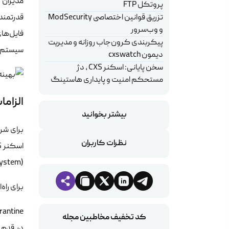
پروتکل FTP
تزریق قوانین اختصاصی ModSecurity
و وب‌سرور
پیکربندی کرون‌جاب روزانه و مدیریت
سیستم و 
دیمون cxswatch
سخن پایانی: اسکنر CXS ، دژ
مستحکم امنیت و پایداری هاستینگ
الزاما
بیشتر بخوانید
برای شرو
نظرات کاربران
(File System) سرور قطع شود.
برای راه‌
antine

کد تخفیف مخاطبین مجله
در قدم 