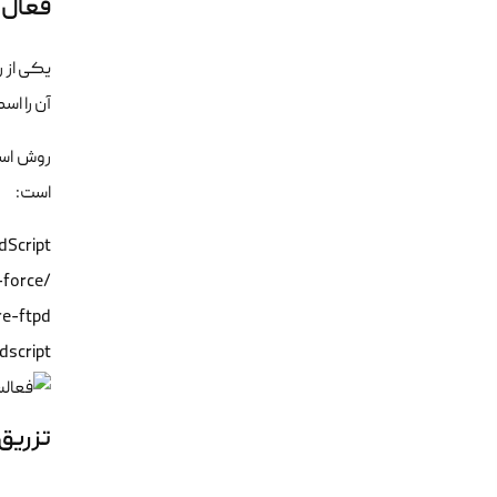
فعال‌س
آن را اس
روش است
است:
script

تزریق قوان