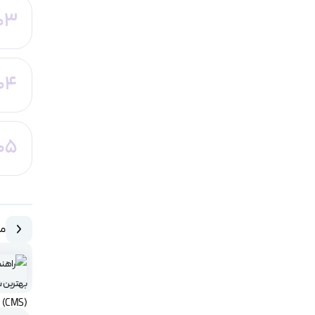
03
04
05
مق