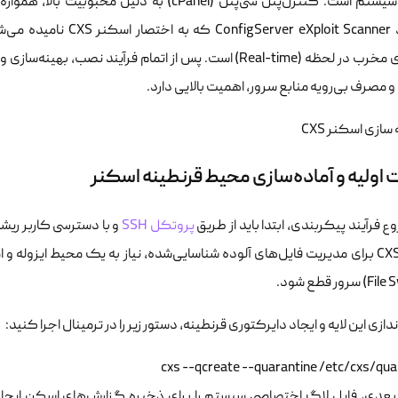
مدیران سیستم است. کنترل‌پنل سی‌پنل (cPanel) ب
قدرتمند eXploit Scanner
فایل‌های مخرب در لحظه (Real-time) است. پس از اتمام فرآین
مصرف بی‌رویه منابع سرور، اهمیت بالایی دارد.
ت اولیه و آماده‌سازی محیط قرنطینه اسکنر
ع فرآیند پیکربندی، ابتدا باید از طریق
پروتکل SSH
اسکنر CXS برای مدیریت فایل‌های آلوده شناسایی‌شده، نیاز به یک محیط ای
اندازی این لایه و ایجاد دایرکتوری قرنطینه، دستور زیر را در ترمینال اجرا کنید:
cxs --qcreate --quarantine /etc/cxs/quar
بعدی، فایل لاگ اختصاصی سیستم را برای ذخیره گزارش‌های اسکن ایجاد