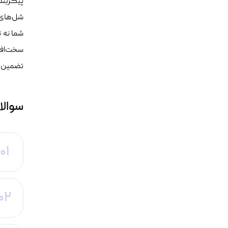
شما نه 
سخت‌افز
تضمین خ
سوالا
01
02