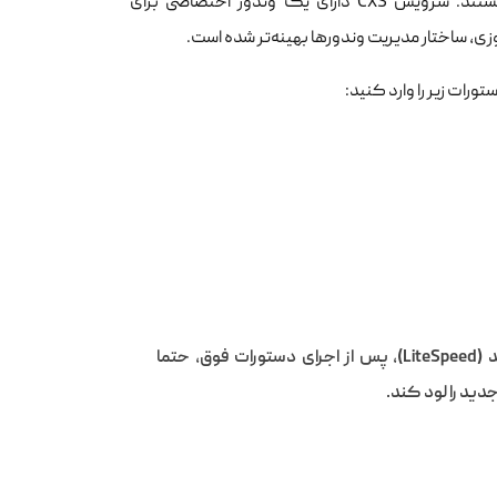
(WAF) متصل هستند. سرویس CXS دارای یک وندور اختصاصی برای
رات زیر را وارد کنید:
در صورت استفاده از وب‌سرورهای جایگزین مانند لایت‌استپید یا لایت‌اسپید (LiteSpeed)، پس از اجرای دستورات فوق، حتما
دید را لود کند.