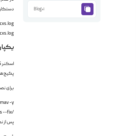
Blog01
دستکاری
xs.log

یکپارچه‌سازی
پکیج‌ها
برای نصب و فعال‌سازی ص
/usr/local/cpanel/scripts/check_cpanel_rpms --fix

پس از نص