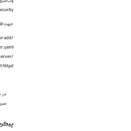
وب‌سروره
ModSecurity است که رفتارهای مشکوک در وب را بلاک می‌کند. در نسخ
جهت افزو
t httpd

سروی
پیکربن