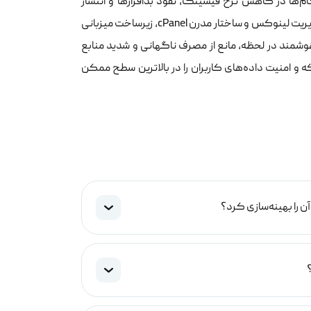
ز موثرترین گام‌ها در کاهش نرخ فیشینگ، نفوذ بدافزارها و انتشار
شل‌های مخرب است. با پیاده‌سازی گام‌به‌گام این فرآیند بر اساس لایه‌های جدید مدیریت لینوکس و ساختار مدرن cPanel، زیرساخت میزبانی
هوشمند در لحظه، مانع از مصرف ناگهانی و شدید منابع
 و امنیت داده‌های کاربران را در بالاترین سطح ممکن