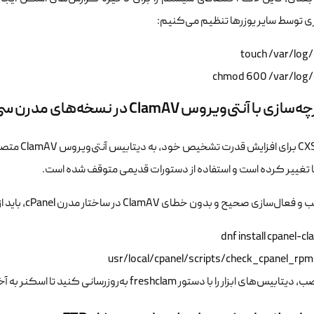
 توسط سایر یوزرها تنظیم می‌کنیم:
chmod 600 /var/log/c
 با آنتی‌ویروس ClamAV در نسخه‌های مدرن سی‌پنل
اسکنر CXS 
 تغییر کرده است و استفاده از دستورات قدیمی متوقف شده است.
حیح و بدون خطای ClamAV در ساختار مدرن cPanel، باید از پکیج‌مدیریت تخصصی ابزار به صورت زیر استفاده کنید:
ب، دیتابیس‌های ابزار را با دستور
freshclam
به‌روزرسانی کنید تا اسکنر به 