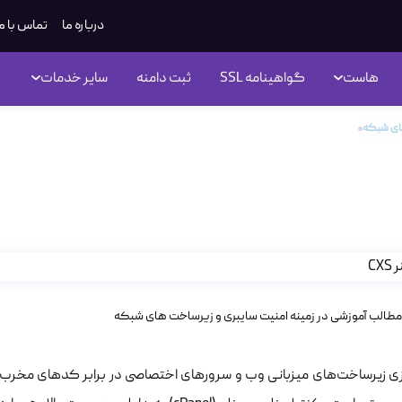
درباره ما
تماس با م
هاست
گواهینامه SSL
ثبت دامنه
سایر خدمات
های شبکه
راهنمای جامع پیکربندی تخصصی اسکنر CXS روی سی‌پنل
مای جامع پیکربندی تخصصی اسکنر CXS روی س
مطالب آموزشی در زمینه امنیت سایبری و زیرساخت های شبکه
زی زیرساخت‌های میزبانی وب و سرورهای اختصاصی در برابر کدهای مخرب، شل