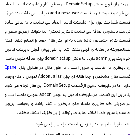
این کار از طریق بخش Domain Setup در سطح کاربر دایرکت ادمین ایجاد
می شود و تفاوت آن با قسمت add a new user نیز این می باشد که در آن
قسمت شما یک یوزر برای دایرکت ادمین ایجاد می نمایید یا به بیانی ساده
تر، یک دسترسی اضافه می نمایید تا کاربر دیگری نیز بتواند از طریق سطح و
قسمت های اختصاص داده شده به او، کار های خود را انجام دهد، البته
همانطورکه در مقاله ی قبلی گفته شد، به طور پیش فرض دایرکت ادمین
خود یک یوزر admin دارد. اما بخش domain setup برای اضافه کردن دامنه
ی دیگری به هاست یا سرور است . به طور مثال در کنترل پنل
Cpanel
قسمت های مشخص و جداگانه ای برای Addon , alias نمودن دامنه وجود
دارد. اما در دایرکت ادمین از قسمت Domain Setup این کار انجام می شود
بنابراین این قسمت در دایرکت ادمین به نوعی addon نمودن دامنه است و
در صورتی که کاربری دامنه های دیگری داشته باشد و بخواهد برروی
هاست یا سرور خود اضافه نماید می تواند از این گزینه استفاده کند .
به منظور انجام این کار نیز می بایست مراحل زیرا طی شود :