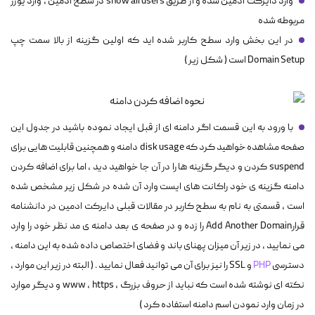
وارد دایرکت ادمین شده و از طریق show all users در سطح ادمین ، وارد یوزر
مربوطه شده
در این بخش وارد سطح کاربر شده اید که اولین گزینه از بالا سمت چپ
Domain Setup است ( شکل زیر )
با ورود به این قسمت اگر دامنه ای از قبل ایجاد نموده باشید در جدول این
صفحه مشاهده خواهید کرد که disk usage دامنه و همچنین قابلیت هایی برای
suspend کردن و دیگر گزینه ها را در آن جا خواهید دید ، اما برای اضافه کردن
دامنه گزینه ی خود راکانت های ایست وارد آن شده در شکل زیر مشخص شده
است ، قسمتی به نام به سطح کاربر در مقالات قبلی دایرکت ادمین در دانشنامه
قرارAdd Another Domain را زده و در صفحه ی بعد دامنه ی مد نظر خود را وارد
می نمایید ، در زیر آن میزان پهنای باند و فضای اختصاص داده شده به این دامنه ،
دسترسی
PHP
و SSL را نیز برای آن می توانید فعال نمایید . ( البته در زیر این موارد ،
نکته ای نوشته شده است که نباید از حروف بزرگ ، www ، https و دیگر موارد
در زمان وارد نمودن اسم دامنه استفاده کرد )