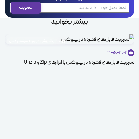
بیشتر بخوانید
مطالب آموزشی در زمینه سیستم عامل
1405.04.04
مدیریت فایل‌های فشرده در لینوکس با ابزارهای Zip و Unzip
ice