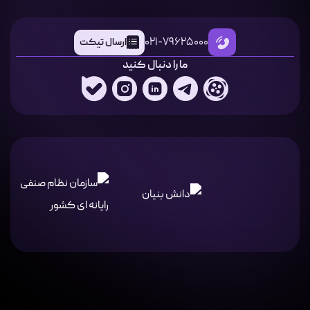
021-79625000
ارسال تیکت
ما را دنبال کنید