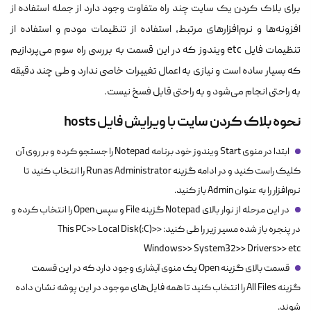
برای بلاک کردن یک سایت چند راه متفاوت وجود دارد از جمله استفاده از
افزونه‌ها و نرم‌افزارهای مرتبط، استفاده از تنظیمات مودم و استفاده از
تنظیمات فایل etc ویندوز که در این قسمت به بررسی راه سوم می‌پردازیم
که بسیار ساده است و نیازی به اعمال تغییرات خاصی ندارد و طی چند دقیقه
به راحتی انجام می‌شود و به راحتی قابل فسخ نیست.
نحوه بلاک کردن سایت
با ویرایش فایل hosts
ابتدا در منوی Start ویندوز خود برنامه Notepad را جستجو کرده و بر روی آن
کلیک راست کنید و در ادامه گزینه Run as Administrator را انتخاب کنید تا
نرم‌افزار را به
عنوان
Admin
باز کنید.
در این مرحله از نوار بالای
Notepad
گزینه
File
و سپس
Open
را انتخاب کرده و
در پنجره باز شده مسیر زیر را طی کنید:
This PC>> Local Disk(:C)>>
Windows>> System32>> Drivers>> etc
قسمت بالای گزینه
Open
یک منوی آبشاری وجود دارد که در این قسمت
گزینه
All Files
را انتخاب کنید تا همه فایل‌های موجود در این پوشه نشان داده
شوند.