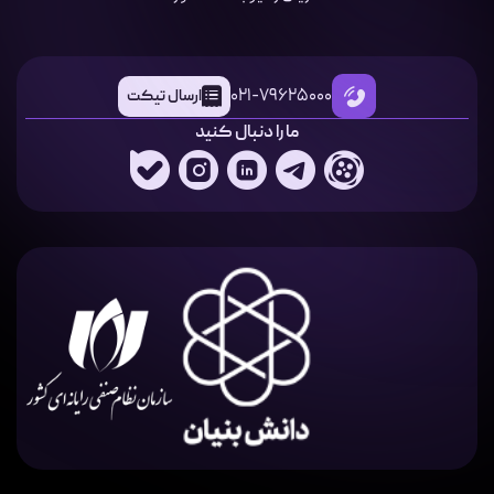
021-79625000
ارسال تیکت
ما را دنبال کنید