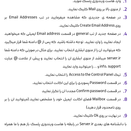
وارد هاست ویندوزی پلسک شوید.
از منوی بالا بر روی Mail کلیک نمایید.
در صفحه ی جدیدی که مشاهده میفرمایید در تب Email Addresses بر
روی
Create Email Address کلیک نمایید.
در صفحه جدید از تب general در قسمت Email address ایمیلی که میخواهید
ایجاد نمایید را وارد نمایید. توجه داشته باشید که پس از @ دامنه شما قرار میگیرد
که میتوانید ان را از منوی ابشاری انتخاب نمایید. برای مثال در صورتی که دامنه شما
server.ir میباشد از منوی ابشاری ان را انتخاب نمایید و پیش از علامت @ عبارت
info, support و … را میتوانید وارد نمایید
تیک Access to the Control Panel را انتخاب نمایید.
در قسمت Password پسوردی را برای این اکانت انتخاب نمایید.
در قسمت Confirm password مجددا ان را تکرار نمایید
در قسمت Mailbox فضای اکانت ایمیل خود را مشخص نمایید.(میتوانید ان را بر
روی نامحدود قرار دهید)
در نهایت بر روی Ok کلیک نمایید.
با دانشنامه های بعدی Server.ir در رابطه با هاست ویندوزی پلسک باز هم با ما همراه