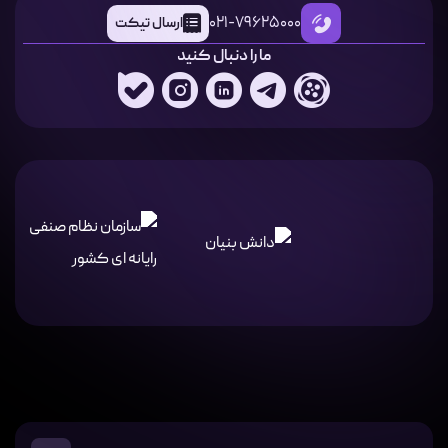
021-79625000
ارسال تیکت
ما را دنبال کنید