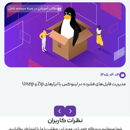
مطالب آموزشی در زمینه سیستم عامل
ice
1405.04.04
مدیریت فایل‌های فشرده در لینوکس با ابزارهای Zip و Unzip
نظرات کاربران
شما میتوانید دیدگاه خود را در مورد این مطلب با ما با اشتراک بگذارید.