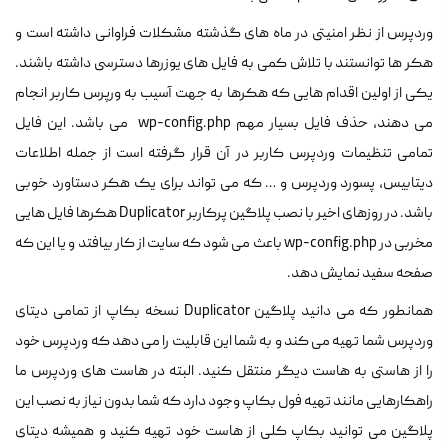
وردپرس از نظر امنیتی در ماه های گذشته مشکلات فراوانی داشته است و
هکر ها توانستند با تلاش کمی به فایل های یوزرها دسترسی داشته باشند.
یکی از اولین اقدام هایی که هکرها به جهت آسیب به ورپرس کاربر انجام
می دهند، حذف فایل بسیار مهم wp-config.php می باشد. این فایل
تمامی تنظیمات وردپرس کاربر در آن قرار گرفته است از جمله اطلاعات
دیتابیس، پسورد وردپرس و … که می تواند برای یک هکر دستاورد خوبی
باشد. در روزهای اخیر با نصب پلاگین پرکاربر Duplicator هکرها فایل هایی
مخربی در wp-config.php باعث می شود که سایت از کار بیافتد و یا این که
صفحه سفید نمایش دهد.
همانطور که می دانید پلاگین Duplicator نسخه بکاپ از تمامی دیتای
وردپرس شما تهیه می کند و به شما این قابلیت را می دهد که وردپرس خود
را از هاستی به هاست دیگر منتقل کنید. البته در هاست های وردپرس ما
راهکارهایی مانند تهیه فول بکاپ وجود دارد که شما بدون نیاز به نصب این
پلاگین می توانید بکاپ کلی از هاست خود تهیه کنید و همیشه دیتای