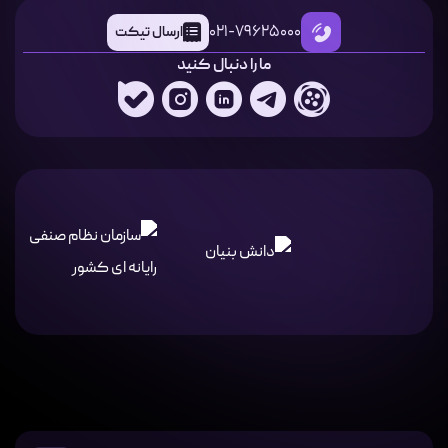
021-79625000
ارسال تیکت
ما را دنبال کنید