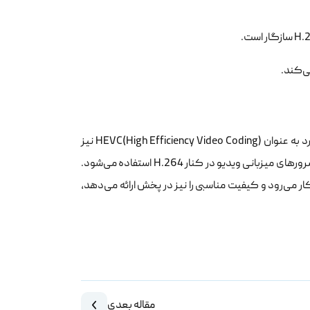
H.265 استاندارد کدگذاری دیگری است که پس از H.264 معرفی شد. این استاندارد به عنوان HEVC(High Efficiency Video Coding) نیز
شناخته می‌شود. H.265 کیفیت بهتری از ویدیو را تامین می‌کند و توسط بسیاری از سرورهای میزبانی ویدیو در کنار H.264 استفاده می‌شود.
رده سازی H.264 به طور گسترده تری به کار می‌رود و کیفیت مناسبی را نیز در پخش ارائه می‌دهد،
مقاله بعدی