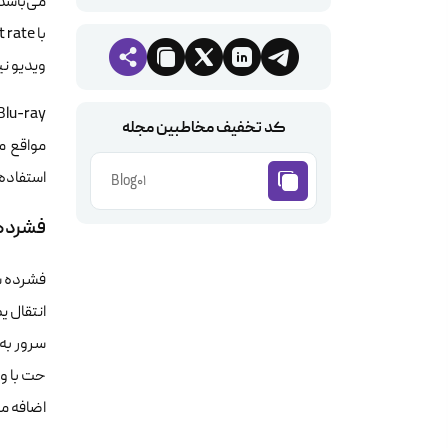
ویدیو نی
کد تخفیف مخاطبین مجله
استفاده
Blog01
فشرده 
فشرده س
سرور به
حت با و
اضافه م