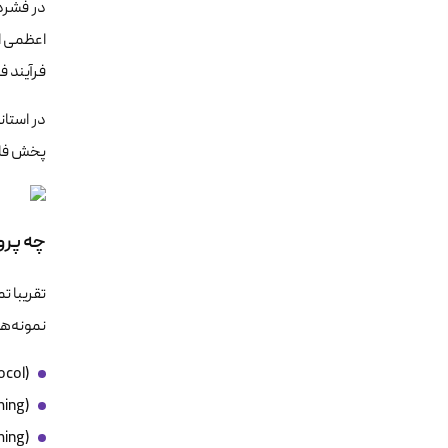
در فشرد
اعظمی ا
فرآیند ف
پخش فایل
چه پروتکل‌
نمونه‌ها
ocol)
ming)
ing)