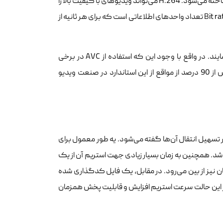
می‌باشد. استاندارد فشرده سازی H.264 نام دیگری است که این نوع کدگذاری با شناخته می‌شود. H.264 می‌تواند ویدیو‌های با کیفیت بالا را
با bit rate کمتری نسبت به استانداردهای فشرده‌سازی قدیمی تر کدگذاری نماید. Bit rate تعداد واحد‌های اطلاعاتی است که برای هر ثانیه از
Blu-ray و تعداد بسیاری از سرویس‌های استریم، از استاندارد H.264 استفاده می‌نمایند. در واقع با وجود این که استفاده از AVC در برخی
مواقع منوط به پرداخت مبالغ بالا به سازمان‌ها دارای حق استفاده از آن است، در بیش از 90 درصد از مواقع از این استاندارد در صنعت ویدیو
سهیل انتقال آن‌ها گفته می‌شود. یه طور معمول برای
یدیو غیر فشرده سازی شده ممکن است به چندین دیسک blu-ray نیاز باشد. همچنین به زمان بسیار زیادی جهت استریم آن از یک
 نیز از بین می‌رود. در مقابل، یک فایل کدگذاری شده
ر این حالت سرعت استریم افزایش و قابلیت پخش همزمان