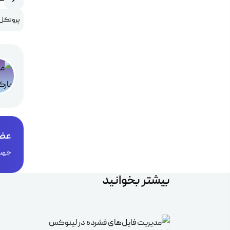
پروتکل LS
عضو
جهت 
بیشتر بخوانید