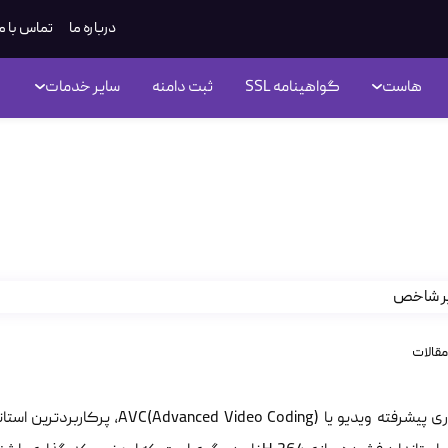
درباره ما
تماس با م
هاست
گواهینامه SSL
ثبت دامنه
سایر خدمات
ندارد فشرده سازی H.264
مقالات
کدگذاری پیشرفته ویدیو یا  Coding