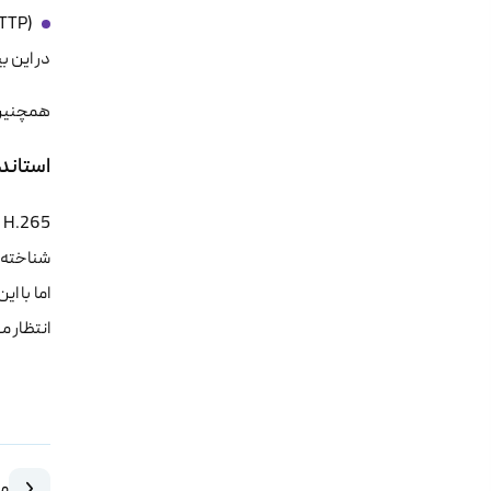
TTP)
در این ب
همچنین در بین کانتین
استاندارد 
انتظار م
مق