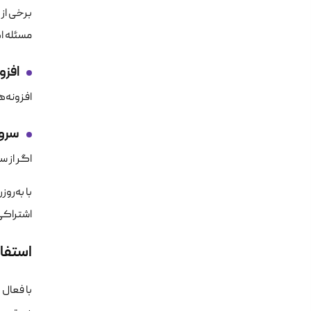
مسئله اه
افزو
افزونه‌های مرورگر مانند va
سروی
اگر از سرویس‌هایی مانند anel، Webmail
با به‌رو
اشتراکی
استفاده