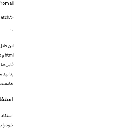
from all
</FilesMatch>
“`
بدانید 
هاست‌های
استفاد
،استفاد
خود را ب