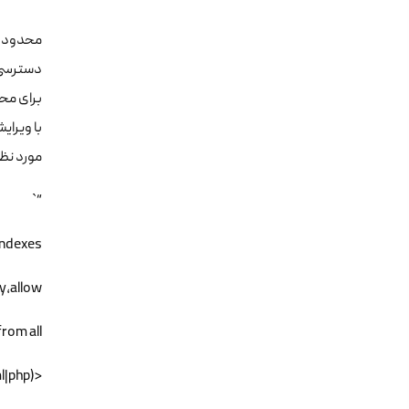
محدود ک
دسترسی ب
با ویرای
مورد نظر
“`
Indexes
y,allow
rom all
<FilesMatch “\.(txt|html|php)$”>