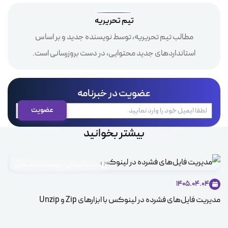
تیم تحریریه
مطالب تیم تحریریه، توسط نویسنده جدید و بر اساس
استانداردهای جدید محتوایی، در دست بروزرسانی است.
عضویت در خبرنامه
بیشتر بخوانید
مطالب آموزشی در زمینه سیستم عامل
1405.04.04
مدیریت فایل‌های فشرده در لینوکس با ابزارهای Zip و Unzip
ice