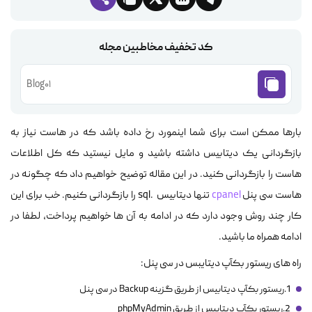
کد تخفیف مخاطبین مجله
Blog01
بارها ممکن است برای شما اینمورد رخ داده باشد که در هاست نیاز به
بازگردانی یک دیتابیس داشته باشید و مایل نیستید که کل اطلاعات
هاست را بازگردانی کنید. در این مقاله توضیح خواهیم داد که چگونه در
هاست سی پنل
cpanel
تنها دیتابیس .sql را بازگردانی کنیم. خب برای این
کار چند روش وجود دارد که در ادامه به آن ها خواهیم پرداخت، لطفا در
ادامه همراه ما باشید.
راه های ریستور بکآپ دیتایبس در سی پنل:
1.ریستور بکآپ دیتابیس از طریق گزینه Backup در سی پنل
2.ریستور بکآپ دیتابیس از طریق phpMyAdmin