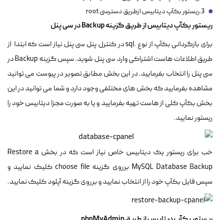
3.ریستور بکآپ دیتابیس ازطریق دسترسی root
ریستور بکآپ دیتابیس از طریق گزینه Backup در سی پنل
برای بازگردانی بکآپ از نوع .sql در کنترل پنل سی پنل نیاز است که ابتدا از
طریق اطلاعات هاست اشتراکی وارد سی پنل شوید. سپس گزینه Backup در
سی پنل را انتخاب بفرمایید. در این بخش مطابق تصویر در پیوست می توانید
مشاهده بفرمایید که بخش های مختلفی وجود دارد و شما می توانید در این
بخش بکآپ کلی از هاست تهیه بفرمایید و یا به صورت مجزا دیتابیس خود را
ریستور نمایید.
خب برای ریستور یک دیتابیس خاص نیاز است که در بخش Restore a
MySQL Database Backup برروی گزینه choose file کلیک نمایید و
سپس فایل بکآپ خود را از انتخاب نمایید و برروی گزینه آپلود کلیک نمایید.
ریستور بکآپ دیتابیس از طریق phpMyAdmin