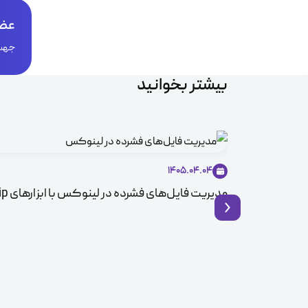
عضو
جهت 
بیشتر بخوانید
1405.04.04
مدیریت فایل‌های فشرده در لینوکس با ابزارهای Zip و Unzip