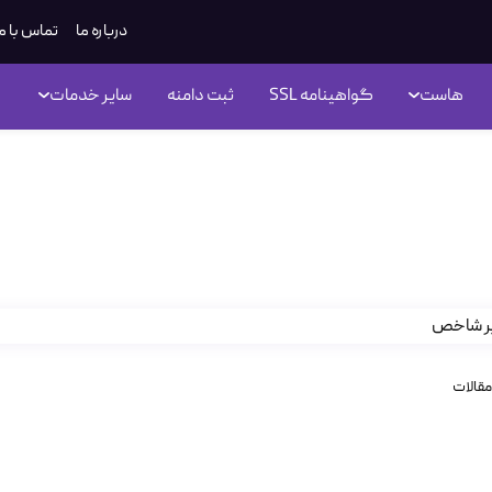
درباره ما
تماس با م
هاست
گواهینامه SSL
ثبت دامنه
سایر خدمات
ندوز
زش نحوه ایجاد سابدامین در هاس
مقالات