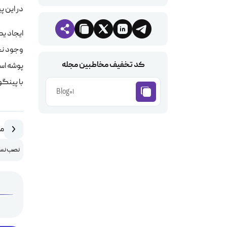
در این پ
ایجاد یک
وجود نخو
کد تخفیف مخاطبین مجله
پوشه است
با پینگو
Blog01
مق
نصب نسخه جدید HP