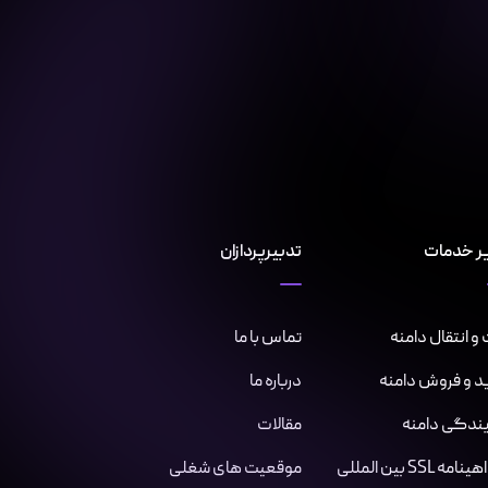
ر خدمات
تدبیرپردازان
و انتقال دامنه
تماس با ما
د و فروش دامنه
درباره ما
یندگی دامنه
مقالات
مه SSL بین المللی
موقعیت های شغلی