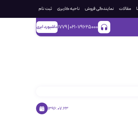
ا
مقالات
نمایندگی فروش
ناحیه کاربری
ثبت‌ نام
021-79625000 | 1779
داشبورد ابری
ت ویندوز
1396.07.23