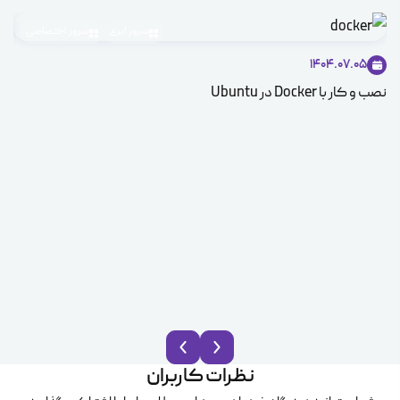
سرور ابری
سرور اختصاصی
1404.07.05
نصب و کار با Docker در Ubuntu
توز
نظرات کاربران