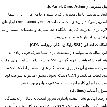
پنل مدیریتی (cPanel، DirectAdmin)
:
انتخاب هاستی با پنل مدیریتی کاربرپسند و جامع، کار را برای شما
آسان‌تر می‌کند. پنل‌های محبوب مانند cPanel یا DirectAdmin ابزارهای
لازم برای مدیریت فایل‌ها، پایگاه داده، ایمیل‌ها و تنظیمات امنیتی را به
راحتی در اختیار شما قرار می‌دهند.
امکانات اضافی (SSL رایگان، بکاپ روزانه، CDN)
:
این امکانات می‌توانند در بلندمدت برای شما صرفه‌جویی زیادی به
همراه داشته باشند.
خرید گواهی SSL مناسب دامنه سایت
برای امنیت
سایت و سئوی آن ضروری است، بکاپ‌های منظم از اطلاعات شما
محافظت می‌کنند و CDN (شبکه تحویل محتوا) می‌تواند سرعت لود
سایت را برای کاربران در نقاط مختلف جهان بهبود بخشد.
میزان آپ‌تایم (Uptime)
:
درصد آپ‌تایم نشان‌دهنده پایداری سرور است. به دنبال ارائه‌دهندگانی
باشید که آپ‌تایم بالایی (مثلا ۹۹.۹٪) را تضمین می‌کنند. هرچه آپ‌تایم